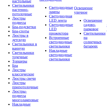
настольные
Светильники
Светодиодные
Освещение
настенно-
лампы
уличное
потолочные
Светодиодная
Люстры
LED лента
Освещение
подвесы
Светодиодные
садово-
Бра-подсветки
LED
парковое
Бра-споты
прожектора
Светильники
Люстры в
Встроенные
на
детскую
светодиодные
солнечных
Светильники в
светильники
батареях
ванную
Накладные
Светильники
светодиодные
точечные
светильники
Торшеры
Бра
Люстры
классические
Люстры свечи
Люстры
припотолочные
Люстры-
подвесы
многоламповые
Накладные