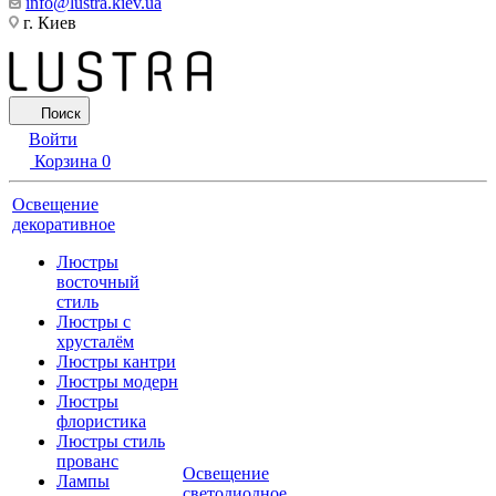
info@lustra.kiev.ua
г. Киев
Поиск
Войти
Корзина
0
Освещение
декоративное
Люстры
восточный
стиль
Люстры с
хрусталём
Люстры кантри
Люстры модерн
Люстры
флористика
Люстры стиль
прованс
Освещение
Лампы
светодиодное