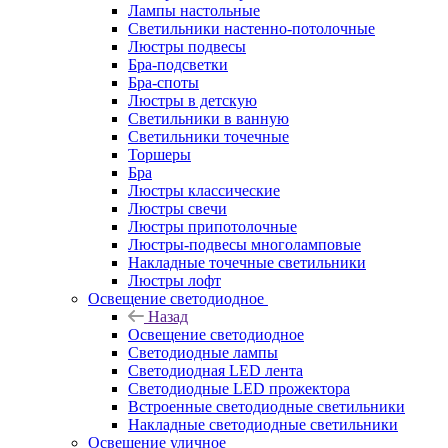
Лампы настольные
Светильники настенно-потолочные
Люстры подвесы
Бра-подсветки
Бра-споты
Люстры в детскую
Светильники в ванную
Светильники точечные
Торшеры
Бра
Люстры классические
Люстры свечи
Люстры припотолочные
Люстры-подвесы многоламповые
Накладные точечные светильники
Люстры лофт
Освещение светодиодное
Назад
Освещение светодиодное
Светодиодные лампы
Светодиодная LED лента
Светодиодные LED прожектора
Встроенные светодиодные светильники
Накладные светодиодные светильники
Освещение уличное