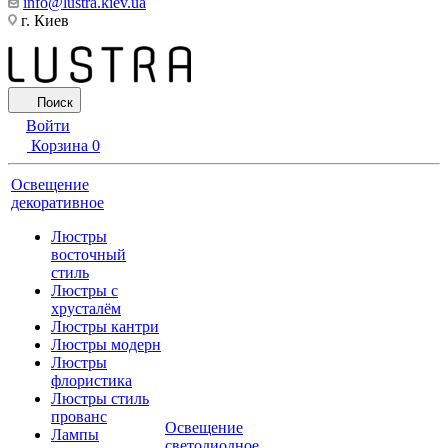
info@lustra.kiev.ua
г. Киев
Поиск
Войти
Корзина
0
Освещение
декоративное
Люстры
восточный
стиль
Люстры с
хрусталём
Люстры кантри
Люстры модерн
Люстры
флористика
Люстры стиль
прованс
Освещение
Лампы
светодиодное