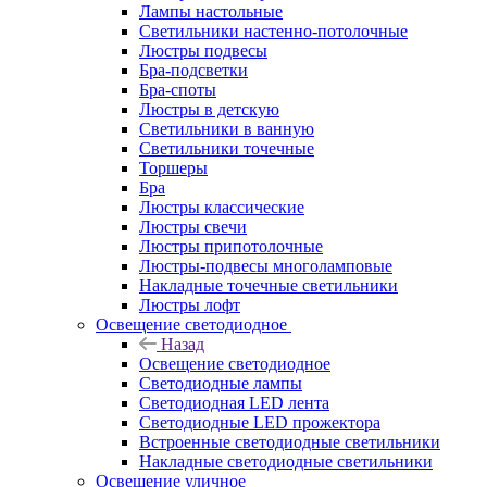
Лампы настольные
Светильники настенно-потолочные
Люстры подвесы
Бра-подсветки
Бра-споты
Люстры в детскую
Светильники в ванную
Светильники точечные
Торшеры
Бра
Люстры классические
Люстры свечи
Люстры припотолочные
Люстры-подвесы многоламповые
Накладные точечные светильники
Люстры лофт
Освещение светодиодное
Назад
Освещение светодиодное
Светодиодные лампы
Светодиодная LED лента
Светодиодные LED прожектора
Встроенные светодиодные светильники
Накладные светодиодные светильники
Освещение уличное