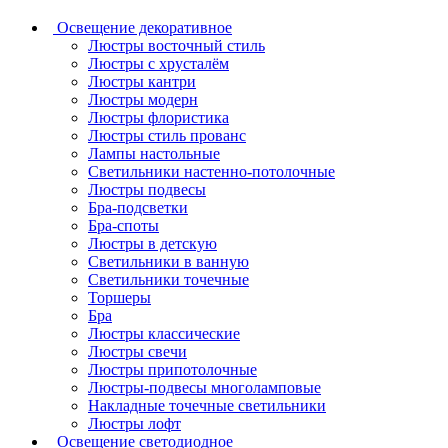
Освещение декоративное
Люстры восточный стиль
Люстры с хрусталём
Люстры кантри
Люстры модерн
Люстры флористика
Люстры стиль прованс
Лампы настольные
Светильники настенно-потолочные
Люстры подвесы
Бра-подсветки
Бра-споты
Люстры в детскую
Светильники в ванную
Светильники точечные
Торшеры
Бра
Люстры классические
Люстры свечи
Люстры припотолочные
Люстры-подвесы многоламповые
Накладные точечные светильники
Люстры лофт
Освещение светодиодное