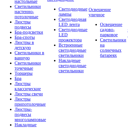
настольные
Светильники
Светодиодные
Освещение
настенно-
лампы
уличное
потолочные
Светодиодная
Люстры
LED лента
Освещение
подвесы
Светодиодные
садово-
Бра-подсветки
LED
парковое
Бра-споты
прожектора
Светильники
Люстры в
Встроенные
на
детскую
светодиодные
солнечных
Светильники в
светильники
батареях
ванную
Накладные
Светильники
светодиодные
точечные
светильники
Торшеры
Бра
Люстры
классические
Люстры свечи
Люстры
припотолочные
Люстры-
подвесы
многоламповые
Накладные