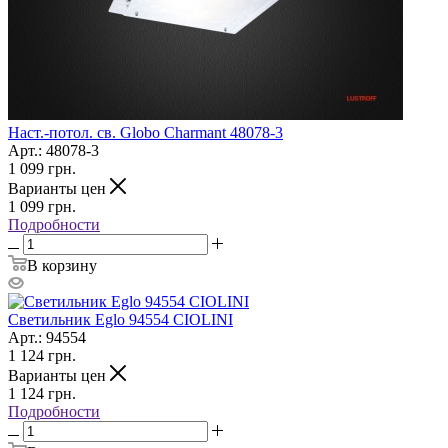
Наст.-потол. св. Globo Charmant 48078-3
Арт.: 48078-3
1 099
грн.
Варианты цен
1 099
грн.
Подробности
В корзину
Светильник Eglo 94554 CIOLINI
Арт.: 94554
1 124
грн.
Варианты цен
1 124
грн.
Подробности