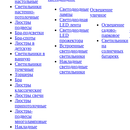
настольные
Светильники
Светодиодные
Освещение
настенно-
лампы
уличное
потолочные
Светодиодная
Люстры
LED лента
Освещение
подвесы
Светодиодные
садово-
Бра-подсветки
LED
парковое
Бра-споты
прожектора
Светильники
Люстры в
Встроенные
на
детскую
светодиодные
солнечных
Светильники в
светильники
батареях
ванную
Накладные
Светильники
светодиодные
точечные
светильники
Торшеры
Бра
Люстры
классические
Люстры свечи
Люстры
припотолочные
Люстры-
подвесы
многоламповые
Накладные