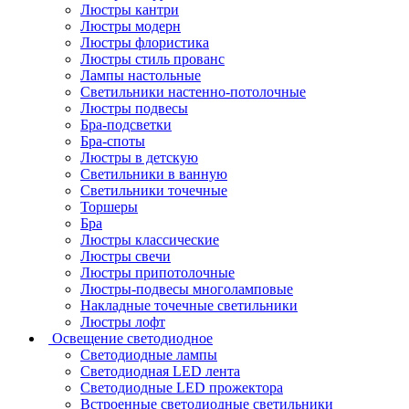
Люстры кантри
Люстры модерн
Люстры флористика
Люстры стиль прованс
Лампы настольные
Светильники настенно-потолочные
Люстры подвесы
Бра-подсветки
Бра-споты
Люстры в детскую
Светильники в ванную
Светильники точечные
Торшеры
Бра
Люстры классические
Люстры свечи
Люстры припотолочные
Люстры-подвесы многоламповые
Накладные точечные светильники
Люстры лофт
Освещение светодиодное
Светодиодные лампы
Светодиодная LED лента
Светодиодные LED прожектора
Встроенные светодиодные светильники