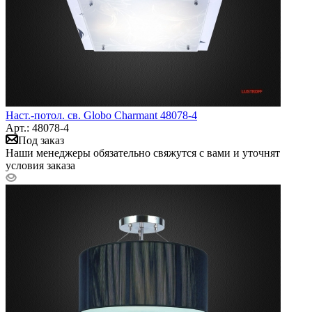
Наст.-потол. св. Globo Charmant 48078-4
Арт.: 48078-4
Под заказ
Наши менеджеры обязательно свяжутся с вами и уточнят
условия заказа