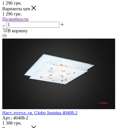
1 296
грн.
Варианты цен
1 296
грн.
Подробности
В корзину
Наст.-потол. св. Globo Jasmina 40408-2
Арт.: 40408-2
1 308
грн.