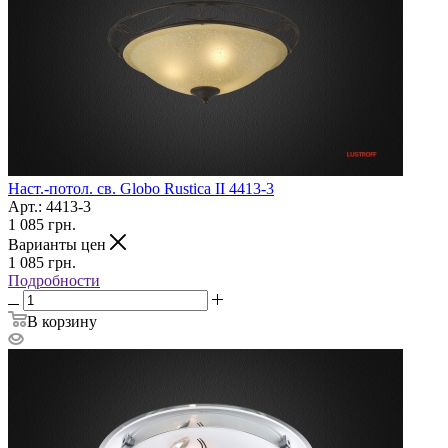
Наст.-потол. св. Globo Rustica II 4413-3
Арт.: 4413-3
1 085
грн.
Варианты цен
1 085
грн.
Подробности
В корзину