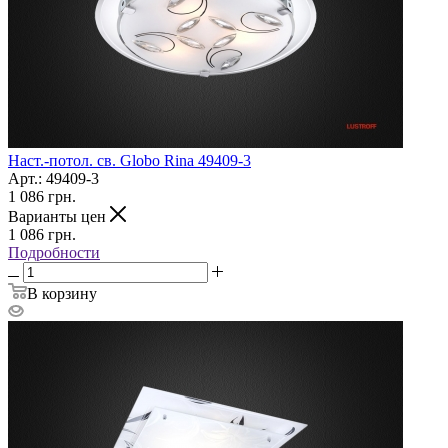
Наст.-потол. св. Globo Rina 49409-3
Арт.: 49409-3
1 086
грн.
Варианты цен
1 086
грн.
Подробности
В корзину