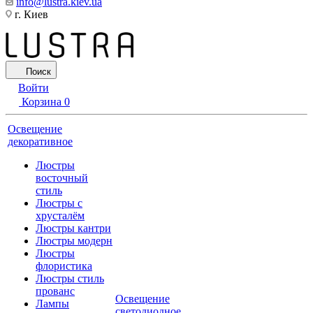
info@lustra.kiev.ua
г. Киев
Поиск
Войти
Корзина
0
Освещение
декоративное
Люстры
восточный
стиль
Люстры с
хрусталём
Люстры кантри
Люстры модерн
Люстры
флористика
Люстры стиль
прованс
Освещение
Лампы
светодиодное