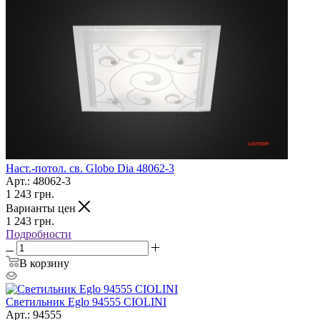
Наст.-потол. св. Globo Dia 48062-3
Арт.: 48062-3
1 243
грн.
Варианты цен
1 243
грн.
Подробности
В корзину
Светильник Eglo 94555 CIOLINI
Арт.: 94555