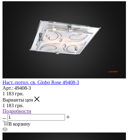
Наст.-потол. св. Globo Rose 49408-3
Арт.: 49408-3
1 183
грн.
Варианты цен
1 183
грн.
Подробности
В корзину