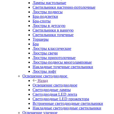
Лампы настольные
Светильники настенно-потолочные
Люстры подвесы
Бра-подсветки
Бра-споты
Люстры в детскую
Светильники в ванную
Светильники точечные
Торшеры
Бра
Люстры классические
Люстры свечи
Люстры припотолочные
Люстры-подвесы многоламповые
Накладные точечные светильники
Люстры лофт
Освещение светодиодное
Назад
Освещение светодиодное
Светодиодные лампы
Светодиодная LED лента
Светодиодные LED прожектора
Встроенные светодиодные светильники
Накладные светодиодные светильники
Освещение уличное