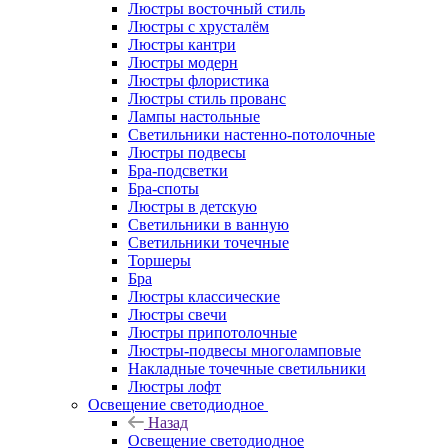
Люстры восточный стиль
Люстры с хрусталём
Люстры кантри
Люстры модерн
Люстры флористика
Люстры стиль прованс
Лампы настольные
Светильники настенно-потолочные
Люстры подвесы
Бра-подсветки
Бра-споты
Люстры в детскую
Светильники в ванную
Светильники точечные
Торшеры
Бра
Люстры классические
Люстры свечи
Люстры припотолочные
Люстры-подвесы многоламповые
Накладные точечные светильники
Люстры лофт
Освещение светодиодное
Назад
Освещение светодиодное