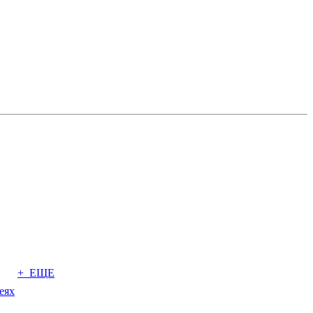
+ ЕЩЕ
еях