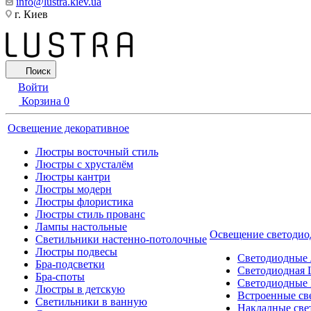
info@lustra.kiev.ua
г. Киев
Поиск
Войти
Корзина
0
Освещение декоративное
Люстры восточный стиль
Люстры с хрусталём
Люстры кантри
Люстры модерн
Люстры флористика
Люстры стиль прованс
Лампы настольные
Освещение светодио
Светильники настенно-потолочные
Люстры подвесы
Светодиодные
Бра-подсветки
Светодиодная 
Бра-споты
Светодиодные
Люстры в детскую
Встроенные св
Светильники в ванную
Накладные све