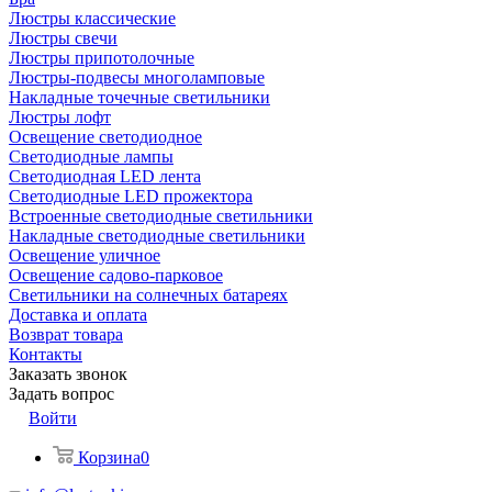
Люстры классические
Люстры свечи
Люстры припотолочные
Люстры-подвесы многоламповые
Накладные точечные светильники
Люстры лофт
Освещение светодиодное
Светодиодные лампы
Светодиодная LED лента
Светодиодные LED прожектора
Встроенные светодиодные светильники
Накладные светодиодные светильники
Освещение уличное
Освещение садово-парковое
Светильники на солнечных батареях
Доставка и оплата
Возврат товара
Контакты
Заказать звонок
Задать вопрос
Войти
Корзина
0