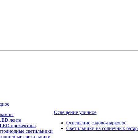
дное
Освещение уличное
 лампы
LED лента
Освещение садово-парковое
 LED прожектора
Светильники на солнечных батар
етодиодные светильники
тодиодные светильники