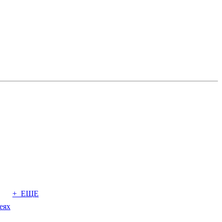
+ ЕЩЕ
еях