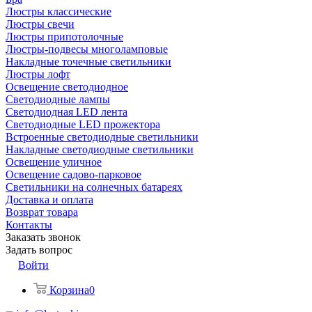
Люстры классические
Люстры свечи
Люстры припотолочные
Люстры-подвесы многоламповые
Накладные точечные светильники
Люстры лофт
Освещение светодиодное
Светодиодные лампы
Светодиодная LED лента
Светодиодные LED прожектора
Встроенные светодиодные светильники
Накладные светодиодные светильники
Освещение уличное
Освещение садово-парковое
Светильники на солнечных батареях
Доставка и оплата
Возврат товара
Контакты
Заказать звонок
Задать вопрос
Войти
Корзина
0