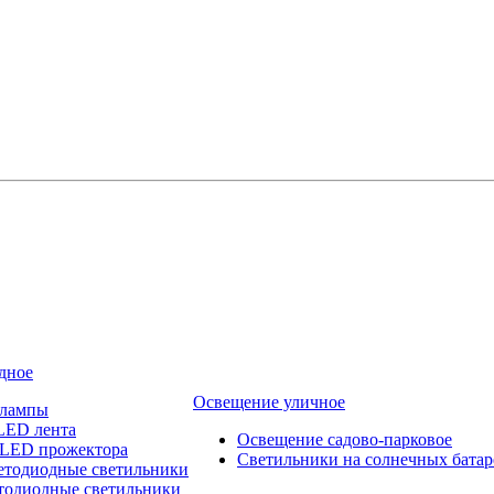
дное
Освещение уличное
 лампы
LED лента
Освещение садово-парковое
 LED прожектора
Светильники на солнечных батар
етодиодные светильники
тодиодные светильники