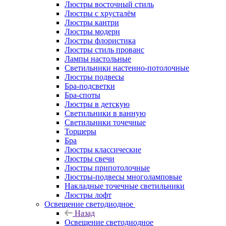
Люстры восточный стиль
Люстры с хрусталём
Люстры кантри
Люстры модерн
Люстры флористика
Люстры стиль прованс
Лампы настольные
Светильники настенно-потолочные
Люстры подвесы
Бра-подсветки
Бра-споты
Люстры в детскую
Светильники в ванную
Светильники точечные
Торшеры
Бра
Люстры классические
Люстры свечи
Люстры припотолочные
Люстры-подвесы многоламповые
Накладные точечные светильники
Люстры лофт
Освещение светодиодное
Назад
Освещение светодиодное