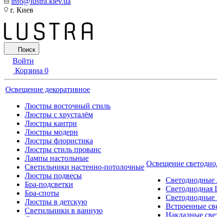
info@lustra.kiev.ua
г. Киев
Поиск
Войти
Корзина
0
Освещение декоративное
Люстры восточный стиль
Люстры с хрусталём
Люстры кантри
Люстры модерн
Люстры флористика
Люстры стиль прованс
Лампы настольные
Освещение светодио
Светильники настенно-потолочные
Люстры подвесы
Светодиодные
Бра-подсветки
Светодиодная 
Бра-споты
Светодиодные
Люстры в детскую
Встроенные св
Светильники в ванную
Накладные све