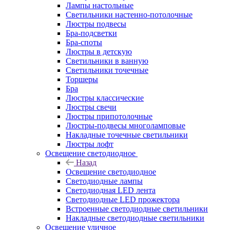
Лампы настольные
Светильники настенно-потолочные
Люстры подвесы
Бра-подсветки
Бра-споты
Люстры в детскую
Светильники в ванную
Светильники точечные
Торшеры
Бра
Люстры классические
Люстры свечи
Люстры припотолочные
Люстры-подвесы многоламповые
Накладные точечные светильники
Люстры лофт
Освещение светодиодное
Назад
Освещение светодиодное
Светодиодные лампы
Светодиодная LED лента
Светодиодные LED прожектора
Встроенные светодиодные светильники
Накладные светодиодные светильники
Освещение уличное