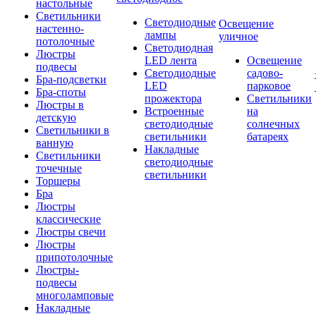
настольные
Светильники
Светодиодные
Освещение
настенно-
лампы
уличное
потолочные
Светодиодная
Люстры
LED лента
Освещение
подвесы
Светодиодные
садово-
Бра-подсветки
LED
парковое
Бра-споты
прожектора
Светильники
Люстры в
Встроенные
на
детскую
светодиодные
солнечных
Светильники в
светильники
батареях
ванную
Накладные
Светильники
светодиодные
точечные
светильники
Торшеры
Бра
Люстры
классические
Люстры свечи
Люстры
припотолочные
Люстры-
подвесы
многоламповые
Накладные