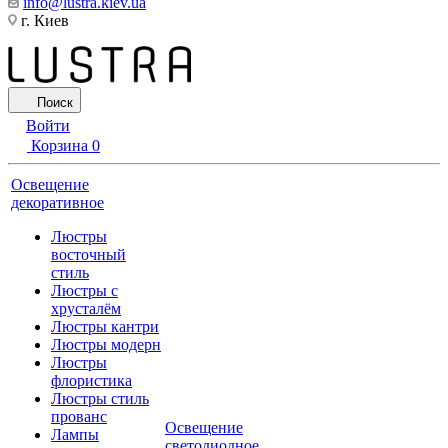
info@lustra.kiev.ua
г. Киев
Поиск
Войти
Корзина
0
Освещение
декоративное
Люстры
восточный
стиль
Люстры с
хрусталём
Люстры кантри
Люстры модерн
Люстры
флористика
Люстры стиль
прованс
Освещение
Лампы
светодиодное