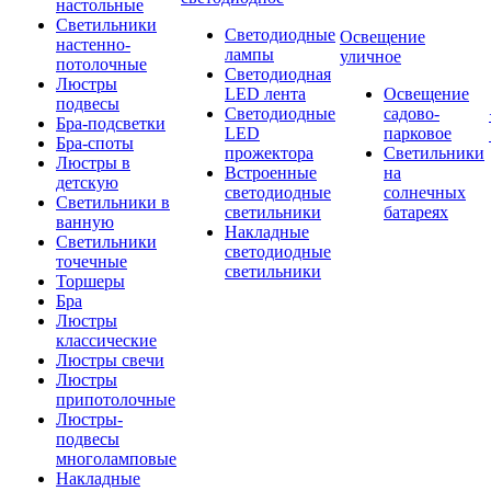
настольные
Светильники
Светодиодные
Освещение
настенно-
лампы
уличное
потолочные
Светодиодная
Люстры
LED лента
Освещение
подвесы
Светодиодные
садово-
Бра-подсветки
LED
парковое
Бра-споты
прожектора
Светильники
Люстры в
Встроенные
на
детскую
светодиодные
солнечных
Светильники в
светильники
батареях
ванную
Накладные
Светильники
светодиодные
точечные
светильники
Торшеры
Бра
Люстры
классические
Люстры свечи
Люстры
припотолочные
Люстры-
подвесы
многоламповые
Накладные