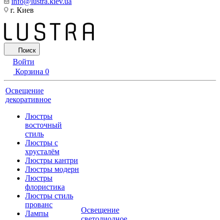
info@lustra.kiev.ua
г. Киев
Поиск
Войти
Корзина
0
Освещение
декоративное
Люстры
восточный
стиль
Люстры с
хрусталём
Люстры кантри
Люстры модерн
Люстры
флористика
Люстры стиль
прованс
Освещение
Лампы
светодиодное