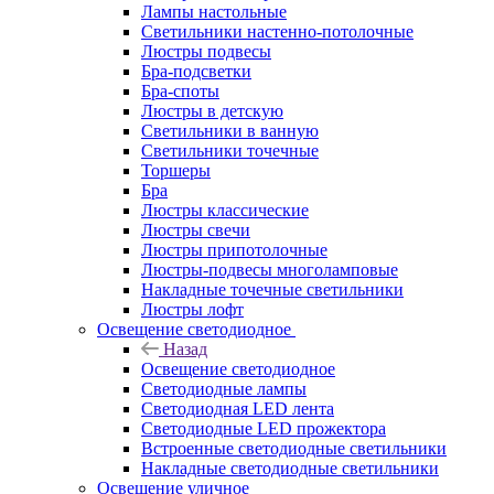
Лампы настольные
Светильники настенно-потолочные
Люстры подвесы
Бра-подсветки
Бра-споты
Люстры в детскую
Светильники в ванную
Светильники точечные
Торшеры
Бра
Люстры классические
Люстры свечи
Люстры припотолочные
Люстры-подвесы многоламповые
Накладные точечные светильники
Люстры лофт
Освещение светодиодное
Назад
Освещение светодиодное
Светодиодные лампы
Светодиодная LED лента
Светодиодные LED прожектора
Встроенные светодиодные светильники
Накладные светодиодные светильники
Освещение уличное