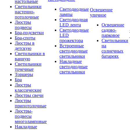
настольные
Светильники
Светодиодные
Освещение
настенно-
лампы
уличное
потолочные
Светодиодная
Люстры
LED лента
Освещение
подвесы
Светодиодные
садово-
Бра-подсветки
LED
парковое
Бра-споты
прожектора
Светильники
Люстры в
Встроенные
на
детскую
светодиодные
солнечных
Светильники в
светильники
батареях
ванную
Накладные
Светильники
светодиодные
точечные
светильники
Торшеры
Бра
Люстры
классические
Люстры свечи
Люстры
припотолочные
Люстры-
подвесы
многоламповые
Накладные