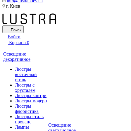
info@lustra.kiev.ua
г. Киев
Поиск
Войти
Корзина
0
Освещение
декоративное
Люстры
восточный
стиль
Люстры с
хрусталём
Люстры кантри
Люстры модерн
Люстры
флористика
Люстры стиль
прованс
Освещение
Лампы
светодиодное