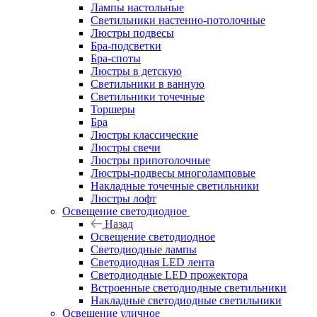
Лампы настольные
Светильники настенно-потолочные
Люстры подвесы
Бра-подсветки
Бра-споты
Люстры в детскую
Светильники в ванную
Светильники точечные
Торшеры
Бра
Люстры классические
Люстры свечи
Люстры припотолочные
Люстры-подвесы многоламповые
Накладные точечные светильники
Люстры лофт
Освещение светодиодное
Назад
Освещение светодиодное
Светодиодные лампы
Светодиодная LED лента
Светодиодные LED прожектора
Встроенные светодиодные светильники
Накладные светодиодные светильники
Освещение уличное