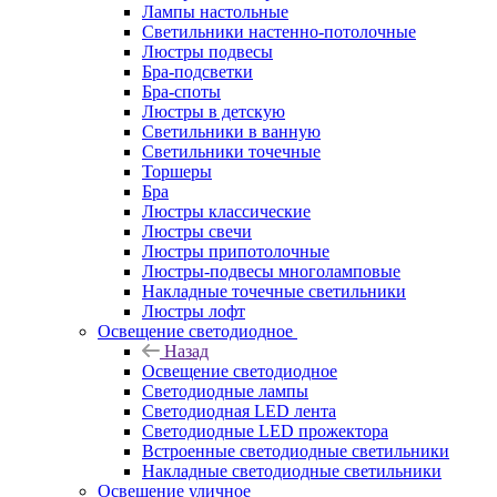
Лампы настольные
Светильники настенно-потолочные
Люстры подвесы
Бра-подсветки
Бра-споты
Люстры в детскую
Светильники в ванную
Светильники точечные
Торшеры
Бра
Люстры классические
Люстры свечи
Люстры припотолочные
Люстры-подвесы многоламповые
Накладные точечные светильники
Люстры лофт
Освещение светодиодное
Назад
Освещение светодиодное
Светодиодные лампы
Светодиодная LED лента
Светодиодные LED прожектора
Встроенные светодиодные светильники
Накладные светодиодные светильники
Освещение уличное