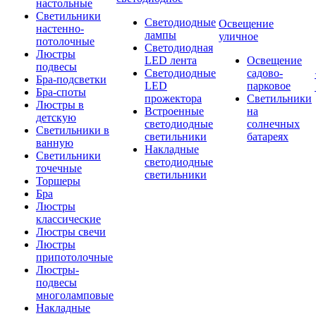
настольные
Светильники
Светодиодные
Освещение
настенно-
лампы
уличное
потолочные
Светодиодная
Люстры
LED лента
Освещение
подвесы
Светодиодные
садово-
Бра-подсветки
LED
парковое
Бра-споты
прожектора
Светильники
Люстры в
Встроенные
на
детскую
светодиодные
солнечных
Светильники в
светильники
батареях
ванную
Накладные
Светильники
светодиодные
точечные
светильники
Торшеры
Бра
Люстры
классические
Люстры свечи
Люстры
припотолочные
Люстры-
подвесы
многоламповые
Накладные