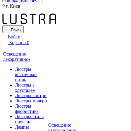
info@lustra.kiev.ua
г. Киев
Поиск
Войти
Корзина
0
Освещение
декоративное
Люстры
восточный
стиль
Люстры с
хрусталём
Люстры кантри
Люстры модерн
Люстры
флористика
Люстры стиль
прованс
Освещение
Лампы
светодиодное