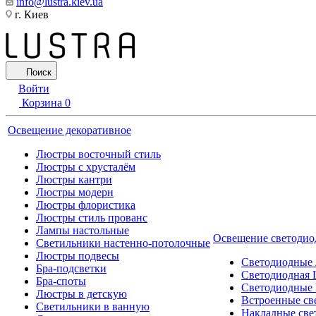
info@lustra.kiev.ua
г. Киев
Поиск
Войти
Корзина
0
Освещение декоративное
Люстры восточный стиль
Люстры с хрусталём
Люстры кантри
Люстры модерн
Люстры флористика
Люстры стиль прованс
Лампы настольные
Освещение светодио
Светильники настенно-потолочные
Люстры подвесы
Светодиодные
Бра-подсветки
Светодиодная 
Бра-споты
Светодиодные
Люстры в детскую
Встроенные св
Светильники в ванную
Накладные све