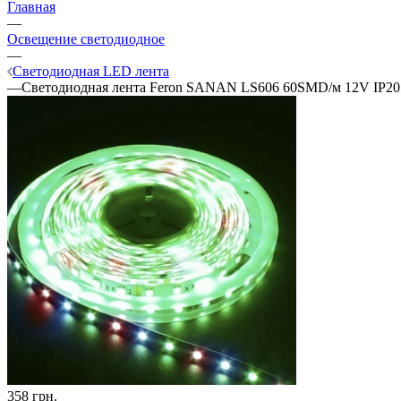
Главная
—
Освещение светодиодное
—
Светодиодная LED лента
—
Светодиодная лента Feron SANAN LS606 60SMD/м 12V IP20
358
грн.