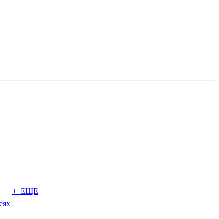
+ ЕЩЕ
еях