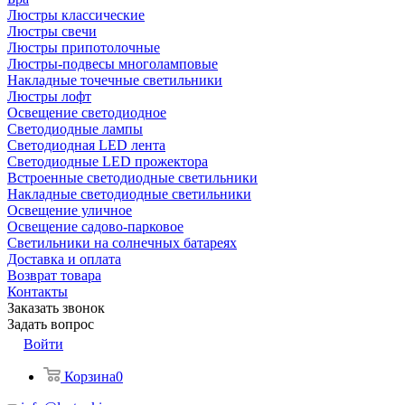
Люстры классические
Люстры свечи
Люстры припотолочные
Люстры-подвесы многоламповые
Накладные точечные светильники
Люстры лофт
Освещение светодиодное
Светодиодные лампы
Светодиодная LED лента
Светодиодные LED прожектора
Встроенные светодиодные светильники
Накладные светодиодные светильники
Освещение уличное
Освещение садово-парковое
Светильники на солнечных батареях
Доставка и оплата
Возврат товара
Контакты
Заказать звонок
Задать вопрос
Войти
Корзина
0