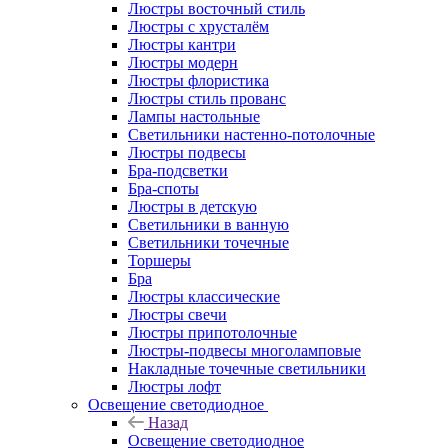
Люстры восточный стиль
Люстры с хрусталём
Люстры кантри
Люстры модерн
Люстры флористика
Люстры стиль прованс
Лампы настольные
Светильники настенно-потолочные
Люстры подвесы
Бра-подсветки
Бра-споты
Люстры в детскую
Светильники в ванную
Светильники точечные
Торшеры
Бра
Люстры классические
Люстры свечи
Люстры припотолочные
Люстры-подвесы многоламповые
Накладные точечные светильники
Люстры лофт
Освещение светодиодное
Назад
Освещение светодиодное