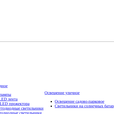
дное
Освещение уличное
 лампы
LED лента
Освещение садово-парковое
 LED прожектора
Светильники на солнечных батар
етодиодные светильники
тодиодные светильники