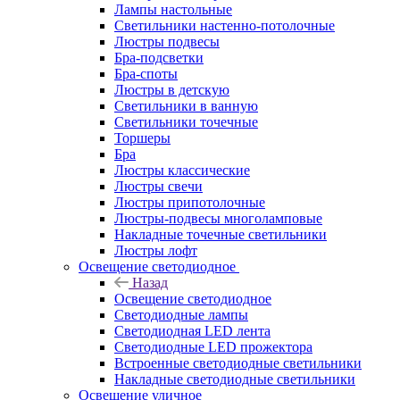
Лампы настольные
Светильники настенно-потолочные
Люстры подвесы
Бра-подсветки
Бра-споты
Люстры в детскую
Светильники в ванную
Светильники точечные
Торшеры
Бра
Люстры классические
Люстры свечи
Люстры припотолочные
Люстры-подвесы многоламповые
Накладные точечные светильники
Люстры лофт
Освещение светодиодное
Назад
Освещение светодиодное
Светодиодные лампы
Светодиодная LED лента
Светодиодные LED прожектора
Встроенные светодиодные светильники
Накладные светодиодные светильники
Освещение уличное