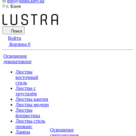
info@lustra.kiev.ua
г. Киев
Поиск
Войти
Корзина
0
Освещение
декоративное
Люстры
восточный
стиль
Люстры с
хрусталём
Люстры кантри
Люстры модерн
Люстры
флористика
Люстры стиль
прованс
Освещение
Лампы
светодиодное