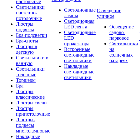
настольные
Светильники
Светодиодные
Освещение
настенно-
лампы
уличное
потолочные
Светодиодная
Люстры
LED лента
Освещение
подвесы
Светодиодные
садово-
Бра-подсветки
LED
парковое
Бра-споты
прожектора
Светильники
Люстры в
Встроенные
на
детскую
светодиодные
солнечных
Светильники в
светильники
батареях
ванную
Накладные
Светильники
светодиодные
точечные
светильники
Торшеры
Бра
Люстры
классические
Люстры свечи
Люстры
припотолочные
Люстры-
подвесы
многоламповые
Накладные