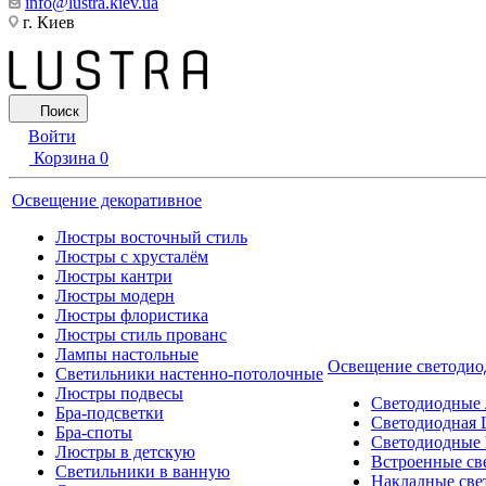
info@lustra.kiev.ua
г. Киев
Поиск
Войти
Корзина
0
Освещение декоративное
Люстры восточный стиль
Люстры с хрусталём
Люстры кантри
Люстры модерн
Люстры флористика
Люстры стиль прованс
Лампы настольные
Освещение светодио
Светильники настенно-потолочные
Люстры подвесы
Светодиодные
Бра-подсветки
Светодиодная 
Бра-споты
Светодиодные
Люстры в детскую
Встроенные св
Светильники в ванную
Накладные све