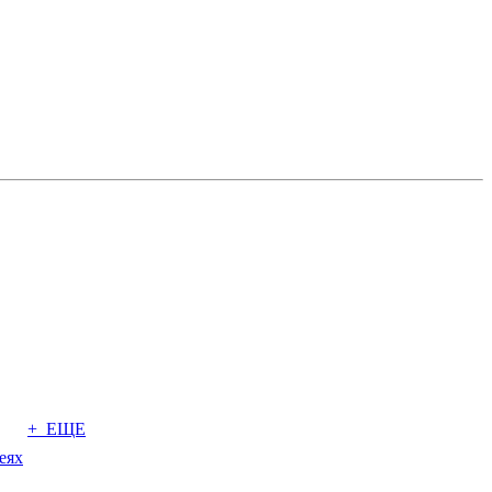
+ ЕЩЕ
еях