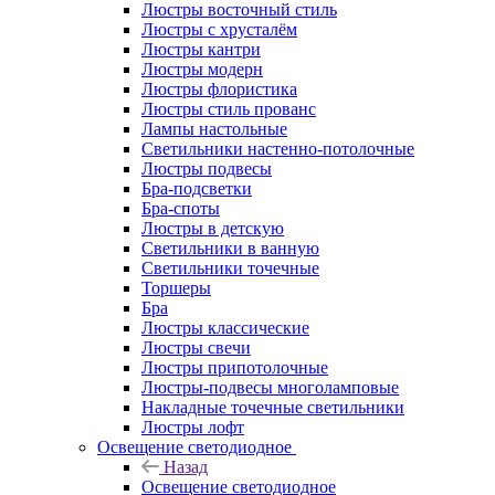
Люстры восточный стиль
Люстры с хрусталём
Люстры кантри
Люстры модерн
Люстры флористика
Люстры стиль прованс
Лампы настольные
Светильники настенно-потолочные
Люстры подвесы
Бра-подсветки
Бра-споты
Люстры в детскую
Светильники в ванную
Светильники точечные
Торшеры
Бра
Люстры классические
Люстры свечи
Люстры припотолочные
Люстры-подвесы многоламповые
Накладные точечные светильники
Люстры лофт
Освещение светодиодное
Назад
Освещение светодиодное