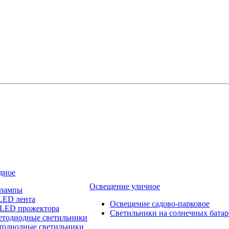
дное
Освещение уличное
 лампы
LED лента
Освещение садово-парковое
 LED прожектора
Светильники на солнечных батар
етодиодные светильники
тодиодные светильники