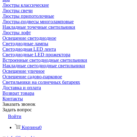
Люстры классические
Люстры свечи
Люстры припотолочные
Люстры-подвесы многоламповые
Накладные точечные светильники
Люстры лофт
Освещение светодиодное
Светодиодные лампы
Светодиодная LED лента
Светодиодные LED прожектора
Встроенные светодиодные светильники
Накладные светодиодные светильники
Освещение уличное
Освещение садово-парковое
Светильники на солнечных батареях
Доставка и оплата
Возврат товара
Контакты
Заказать звонок
Задать вопрос
Войти
Корзина
0