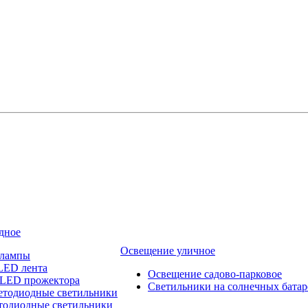
дное
Освещение уличное
 лампы
LED лента
Освещение садово-парковое
 LED прожектора
Светильники на солнечных батар
етодиодные светильники
тодиодные светильники