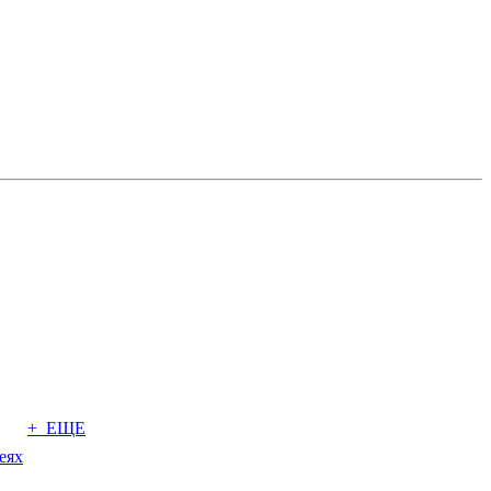
+ ЕЩЕ
еях