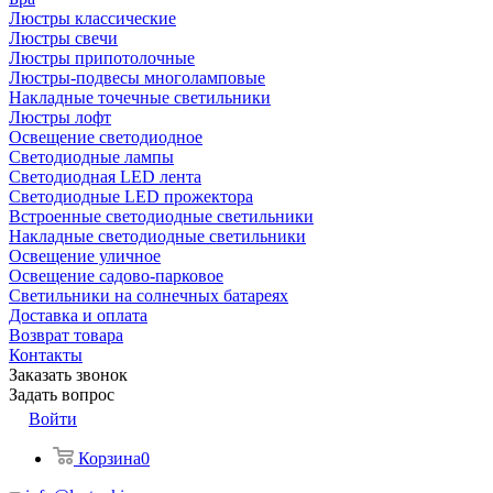
Люстры классические
Люстры свечи
Люстры припотолочные
Люстры-подвесы многоламповые
Накладные точечные светильники
Люстры лофт
Освещение светодиодное
Светодиодные лампы
Светодиодная LED лента
Светодиодные LED прожектора
Встроенные светодиодные светильники
Накладные светодиодные светильники
Освещение уличное
Освещение садово-парковое
Светильники на солнечных батареях
Доставка и оплата
Возврат товара
Контакты
Заказать звонок
Задать вопрос
Войти
Корзина
0