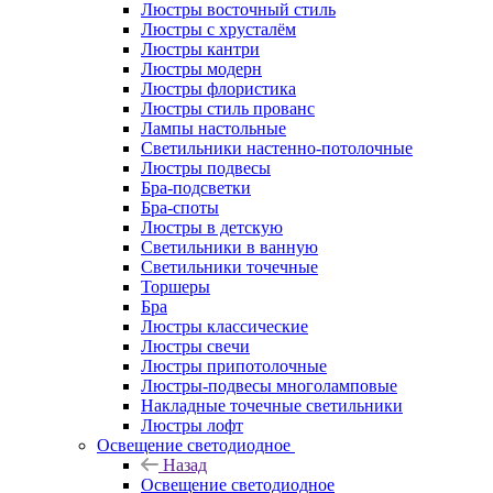
Люстры восточный стиль
Люстры с хрусталём
Люстры кантри
Люстры модерн
Люстры флористика
Люстры стиль прованс
Лампы настольные
Светильники настенно-потолочные
Люстры подвесы
Бра-подсветки
Бра-споты
Люстры в детскую
Светильники в ванную
Светильники точечные
Торшеры
Бра
Люстры классические
Люстры свечи
Люстры припотолочные
Люстры-подвесы многоламповые
Накладные точечные светильники
Люстры лофт
Освещение светодиодное
Назад
Освещение светодиодное