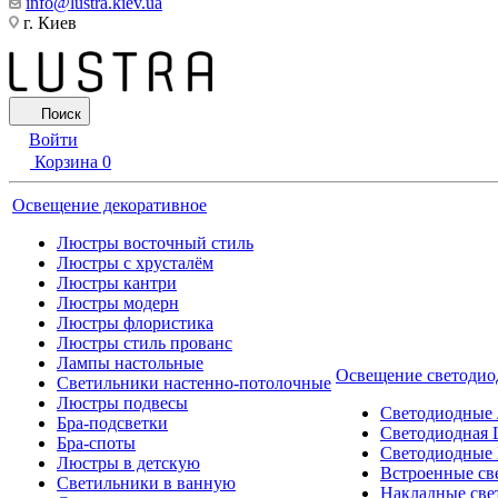
info@lustra.kiev.ua
г. Киев
Поиск
Войти
Корзина
0
Освещение декоративное
Люстры восточный стиль
Люстры с хрусталём
Люстры кантри
Люстры модерн
Люстры флористика
Люстры стиль прованс
Лампы настольные
Освещение светодио
Светильники настенно-потолочные
Люстры подвесы
Светодиодные
Бра-подсветки
Светодиодная 
Бра-споты
Светодиодные
Люстры в детскую
Встроенные св
Светильники в ванную
Накладные све