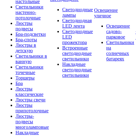
настольные
Светильники
Светодиодные
Освещение
настенно-
лампы
уличное
потолочные
Светодиодная
Люстры
LED лента
Освещение
подвесы
Светодиодные
садово-
Бра-подсветки
LED
парковое
Бра-споты
прожектора
Светильники
Люстры в
Встроенные
на
детскую
светодиодные
солнечных
Светильники в
светильники
батареях
ванную
Накладные
Светильники
светодиодные
точечные
светильники
Торшеры
Бра
Люстры
классические
Люстры свечи
Люстры
припотолочные
Люстры-
подвесы
многоламповые
Накладные