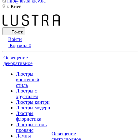
info@lustra.kiev.ua
г. Киев
Поиск
Войти
Корзина
0
Освещение
декоративное
Люстры
восточный
стиль
Люстры с
хрусталём
Люстры кантри
Люстры модерн
Люстры
флористика
Люстры стиль
прованс
Освещение
Лампы
светодиодное