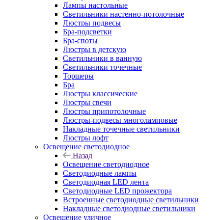
Лампы настольные
Светильники настенно-потолочные
Люстры подвесы
Бра-подсветки
Бра-споты
Люстры в детскую
Светильники в ванную
Светильники точечные
Торшеры
Бра
Люстры классические
Люстры свечи
Люстры припотолочные
Люстры-подвесы многоламповые
Накладные точечные светильники
Люстры лофт
Освещение светодиодное
Назад
Освещение светодиодное
Светодиодные лампы
Светодиодная LED лента
Светодиодные LED прожектора
Встроенные светодиодные светильники
Накладные светодиодные светильники
Освещение уличное