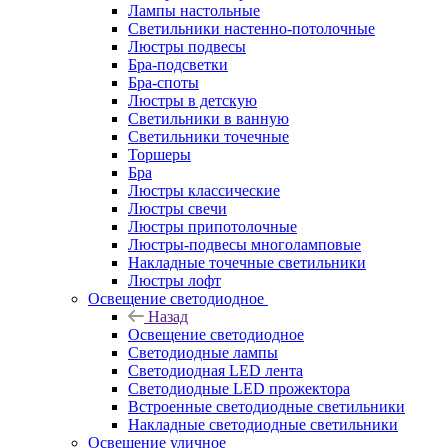
Лампы настольные
Светильники настенно-потолочные
Люстры подвесы
Бра-подсветки
Бра-споты
Люстры в детскую
Светильники в ванную
Светильники точечные
Торшеры
Бра
Люстры классические
Люстры свечи
Люстры припотолочные
Люстры-подвесы многоламповые
Накладные точечные светильники
Люстры лофт
Освещение светодиодное
Назад
Освещение светодиодное
Светодиодные лампы
Светодиодная LED лента
Светодиодные LED прожектора
Встроенные светодиодные светильники
Накладные светодиодные светильники
Освещение уличное