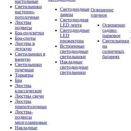
настольные
Светильники
Светодиодные
Освещение
настенно-
лампы
уличное
потолочные
Светодиодная
Люстры
LED лента
Освещение
подвесы
Светодиодные
садово-
Бра-подсветки
LED
парковое
Бра-споты
прожектора
Светильники
Люстры в
Встроенные
на
детскую
светодиодные
солнечных
Светильники в
светильники
батареях
ванную
Накладные
Светильники
светодиодные
точечные
светильники
Торшеры
Бра
Люстры
классические
Люстры свечи
Люстры
припотолочные
Люстры-
подвесы
многоламповые
Накладные