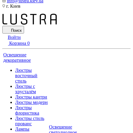
info@lustra.kiev.ua
г. Киев
Поиск
Войти
Корзина
0
Освещение
декоративное
Люстры
восточный
стиль
Люстры с
хрусталём
Люстры кантри
Люстры модерн
Люстры
флористика
Люстры стиль
прованс
Освещение
Лампы
светодиодное