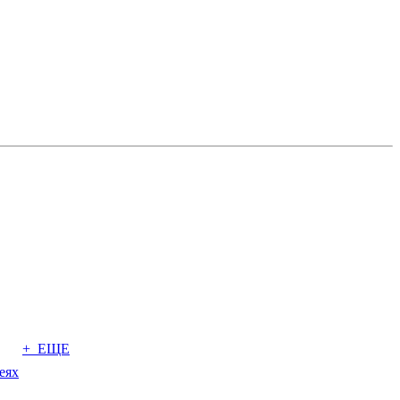
+ ЕЩЕ
еях