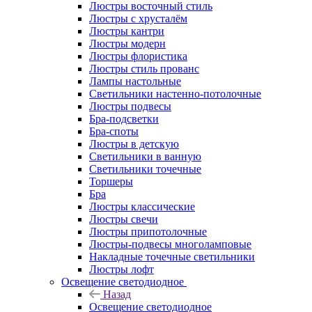
Люстры восточный стиль
Люстры с хрусталём
Люстры кантри
Люстры модерн
Люстры флористика
Люстры стиль прованс
Лампы настольные
Светильники настенно-потолочные
Люстры подвесы
Бра-подсветки
Бра-споты
Люстры в детскую
Светильники в ванную
Светильники точечные
Торшеры
Бра
Люстры классические
Люстры свечи
Люстры припотолочные
Люстры-подвесы многоламповые
Накладные точечные светильники
Люстры лофт
Освещение светодиодное
Назад
Освещение светодиодное