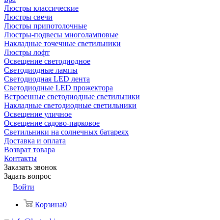
Люстры классические
Люстры свечи
Люстры припотолочные
Люстры-подвесы многоламповые
Накладные точечные светильники
Люстры лофт
Освещение светодиодное
Светодиодные лампы
Светодиодная LED лента
Светодиодные LED прожектора
Встроенные светодиодные светильники
Накладные светодиодные светильники
Освещение уличное
Освещение садово-парковое
Светильники на солнечных батареях
Доставка и оплата
Возврат товара
Контакты
Заказать звонок
Задать вопрос
Войти
Корзина
0