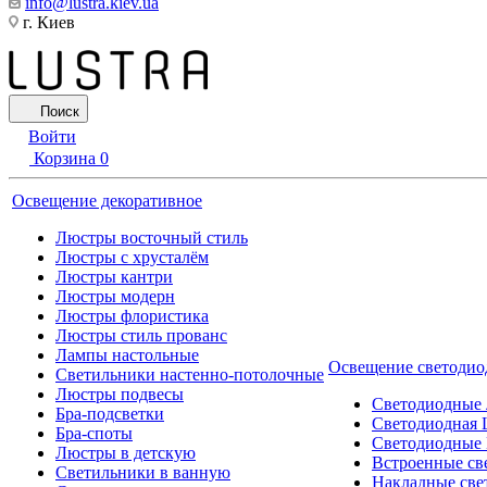
info@lustra.kiev.ua
г. Киев
Поиск
Войти
Корзина
0
Освещение декоративное
Люстры восточный стиль
Люстры с хрусталём
Люстры кантри
Люстры модерн
Люстры флористика
Люстры стиль прованс
Лампы настольные
Освещение светодио
Светильники настенно-потолочные
Люстры подвесы
Светодиодные
Бра-подсветки
Светодиодная 
Бра-споты
Светодиодные
Люстры в детскую
Встроенные св
Светильники в ванную
Накладные све