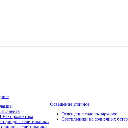
дное
Освещение уличное
 лампы
LED лента
Освещение садово-парковое
 LED прожектора
Светильники на солнечных батар
етодиодные светильники
тодиодные светильники