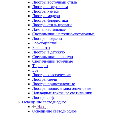
Люстры восточный стиль
Люстры с хрусталём
Люстры кантри
Люстры модерн
Люстры флористика
Люстры стиль прованс
Лампы настольные
Светильники настенно-потолочные
Люстры подвесы
Бра-подсветки
Бра-споты
Люстры в детскую
Светильники в ванную
Светильники точечные
Торшеры
Бра
Люстры классические
Люстры свечи
Люстры припотолочные
Люстры-подвесы многоламповые
Накладные точечные светильники
Люстры лофт
Освещение светодиодное
Назад
Освещение светодиодное