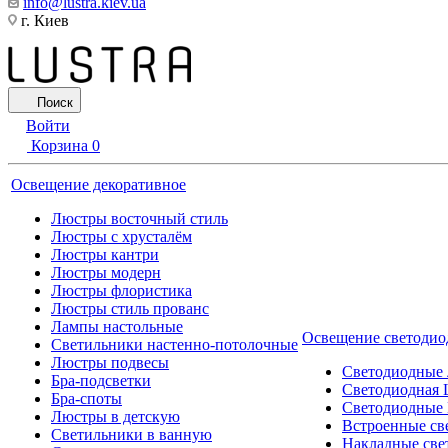
info@lustra.kiev.ua
г. Киев
Поиск
Войти
Корзина
0
Освещение декоративное
Люстры восточный стиль
Люстры с хрусталём
Люстры кантри
Люстры модерн
Люстры флористика
Люстры стиль прованс
Лампы настольные
Освещение светодио
Светильники настенно-потолочные
Люстры подвесы
Светодиодные
Бра-подсветки
Светодиодная 
Бра-споты
Светодиодные
Люстры в детскую
Встроенные св
Светильники в ванную
Накладные све