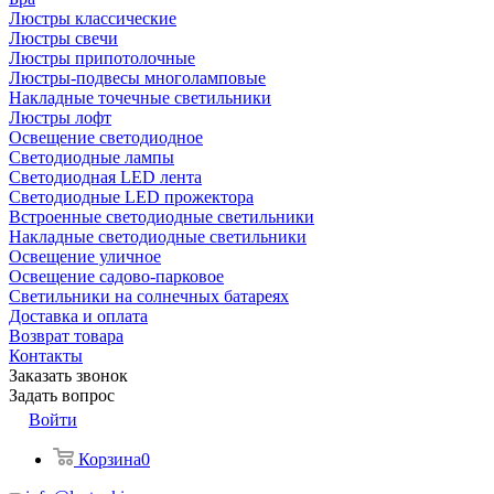
Люстры классические
Люстры свечи
Люстры припотолочные
Люстры-подвесы многоламповые
Накладные точечные светильники
Люстры лофт
Освещение светодиодное
Светодиодные лампы
Светодиодная LED лента
Светодиодные LED прожектора
Встроенные светодиодные светильники
Накладные светодиодные светильники
Освещение уличное
Освещение садово-парковое
Светильники на солнечных батареях
Доставка и оплата
Возврат товара
Контакты
Заказать звонок
Задать вопрос
Войти
Корзина
0