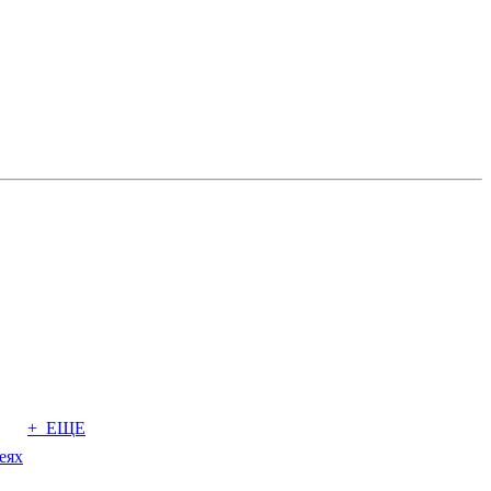
+ ЕЩЕ
еях