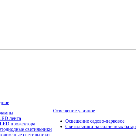
дное
Освещение уличное
 лампы
LED лента
Освещение садово-парковое
 LED прожектора
Светильники на солнечных батар
етодиодные светильники
тодиодные светильники