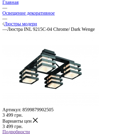
Главная
—
Освещение декоративное
—
Люстры модерн
—
Люстра INL 9215C-04 Chrome/ Dark Wenge
Артикул:
8599879902505
3 499
грн.
Варианты цен
3 499
грн.
Подробности