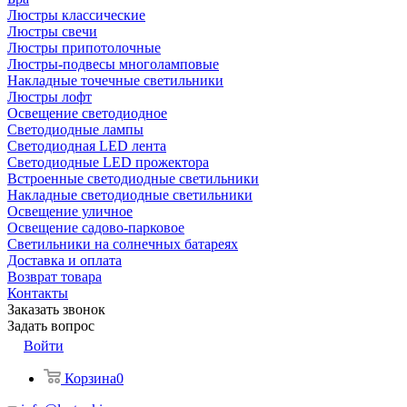
Люстры классические
Люстры свечи
Люстры припотолочные
Люстры-подвесы многоламповые
Накладные точечные светильники
Люстры лофт
Освещение светодиодное
Светодиодные лампы
Светодиодная LED лента
Светодиодные LED прожектора
Встроенные светодиодные светильники
Накладные светодиодные светильники
Освещение уличное
Освещение садово-парковое
Светильники на солнечных батареях
Доставка и оплата
Возврат товара
Контакты
Заказать звонок
Задать вопрос
Войти
Корзина
0