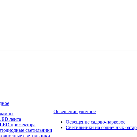
дное
Освещение уличное
 лампы
LED лента
Освещение садово-парковое
 LED прожектора
Светильники на солнечных батар
етодиодные светильники
тодиодные светильники