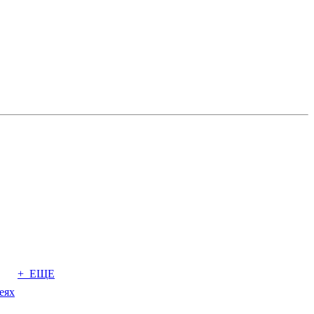
+ ЕЩЕ
еях