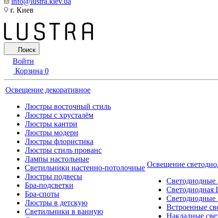
info@lustra.kiev.ua
г. Киев
Поиск
Войти
Корзина
0
Освещение декоративное
Люстры восточный стиль
Люстры с хрусталём
Люстры кантри
Люстры модерн
Люстры флористика
Люстры стиль прованс
Лампы настольные
Освещение светодио
Светильники настенно-потолочные
Люстры подвесы
Светодиодные
Бра-подсветки
Светодиодная 
Бра-споты
Светодиодные
Люстры в детскую
Встроенные св
Светильники в ванную
Накладные све