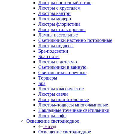
Люстры восточный стиль
Люстры с хрусталём
Люстры кантри
Люстры модерн
Люстры флористика
Люстры стиль прованс
Лампы настольные
Светильники настенно-потолочные
Люстры подвесы
Бра-подсветки
Бра-споты
Люстры в детскую
Светильники в ванную
Светильники точечные
Торшеры
Бра
Люстры классические
Люстры свечи
Люстры припотолочные
Люстры-подвесы многоламповые
Накладные точечные светильники
Люстры лофт
Освещение светодиодное
Назад
Освещение светодиодное