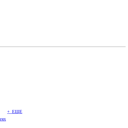
+ ЕЩЕ
еях