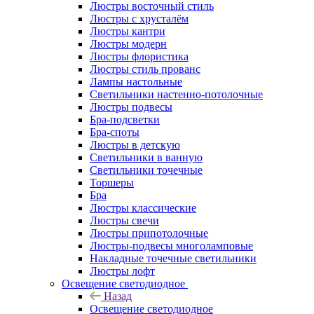
Люстры восточный стиль
Люстры с хрусталём
Люстры кантри
Люстры модерн
Люстры флористика
Люстры стиль прованс
Лампы настольные
Светильники настенно-потолочные
Люстры подвесы
Бра-подсветки
Бра-споты
Люстры в детскую
Светильники в ванную
Светильники точечные
Торшеры
Бра
Люстры классические
Люстры свечи
Люстры припотолочные
Люстры-подвесы многоламповые
Накладные точечные светильники
Люстры лофт
Освещение светодиодное
Назад
Освещение светодиодное