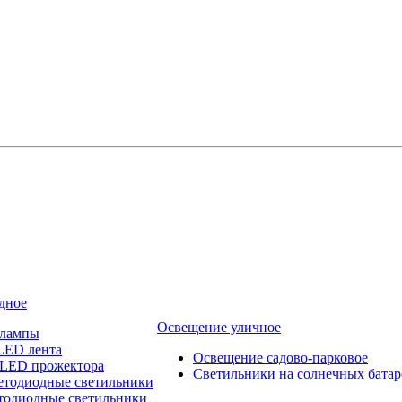
дное
Освещение уличное
 лампы
LED лента
Освещение садово-парковое
 LED прожектора
Светильники на солнечных батар
етодиодные светильники
тодиодные светильники