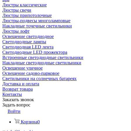
Люстры классические
Люстры свечи
Люстры припотолочные
Люстры-подвесы многоламповые
Накладные точечные светильники
Люстры лофт
Освещение светодиодное
Светодиодные лампы
Светодиодная LED лента
Светодиодные LED прожектора
Встроенные светодиодные светильники
Накладные светодиодные светильники
Освещение уличное
Освещение садово-парковое
Светильники на солнечных батареях
Доставка и оплата
Возврат товара
Контакты
Заказать звонок
Задать вопрос
Войти
Корзина
0