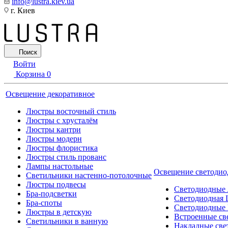
info@lustra.kiev.ua
г. Киев
Поиск
Войти
Корзина
0
Освещение декоративное
Люстры восточный стиль
Люстры с хрусталём
Люстры кантри
Люстры модерн
Люстры флористика
Люстры стиль прованс
Лампы настольные
Освещение светодио
Светильники настенно-потолочные
Люстры подвесы
Светодиодные
Бра-подсветки
Светодиодная 
Бра-споты
Светодиодные
Люстры в детскую
Встроенные св
Светильники в ванную
Накладные све