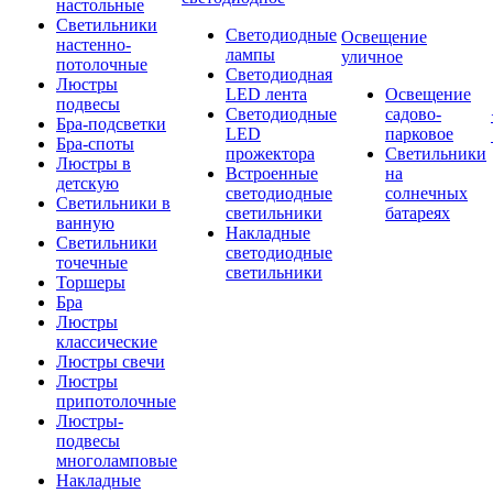
настольные
Светильники
Светодиодные
Освещение
настенно-
лампы
уличное
потолочные
Светодиодная
Люстры
LED лента
Освещение
подвесы
Светодиодные
садово-
Бра-подсветки
LED
парковое
Бра-споты
прожектора
Светильники
Люстры в
Встроенные
на
детскую
светодиодные
солнечных
Светильники в
светильники
батареях
ванную
Накладные
Светильники
светодиодные
точечные
светильники
Торшеры
Бра
Люстры
классические
Люстры свечи
Люстры
припотолочные
Люстры-
подвесы
многоламповые
Накладные