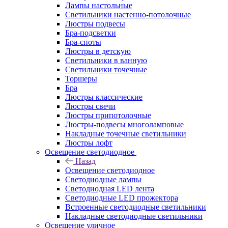
Лампы настольные
Светильники настенно-потолочные
Люстры подвесы
Бра-подсветки
Бра-споты
Люстры в детскую
Светильники в ванную
Светильники точечные
Торшеры
Бра
Люстры классические
Люстры свечи
Люстры припотолочные
Люстры-подвесы многоламповые
Накладные точечные светильники
Люстры лофт
Освещение светодиодное
Назад
Освещение светодиодное
Светодиодные лампы
Светодиодная LED лента
Светодиодные LED прожектора
Встроенные светодиодные светильники
Накладные светодиодные светильники
Освещение уличное