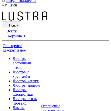
info@lustra.kiev.ua
г. Киев
Поиск
Войти
Корзина
0
Освещение
декоративное
Люстры
восточный
стиль
Люстры с
хрусталём
Люстры кантри
Люстры модерн
Люстры
флористика
Люстры стиль
прованс
Освещение
Лампы
светодиодное