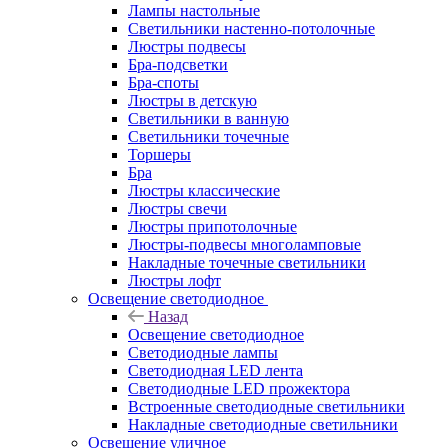
Лампы настольные
Светильники настенно-потолочные
Люстры подвесы
Бра-подсветки
Бра-споты
Люстры в детскую
Светильники в ванную
Светильники точечные
Торшеры
Бра
Люстры классические
Люстры свечи
Люстры припотолочные
Люстры-подвесы многоламповые
Накладные точечные светильники
Люстры лофт
Освещение светодиодное
Назад
Освещение светодиодное
Светодиодные лампы
Светодиодная LED лента
Светодиодные LED прожектора
Встроенные светодиодные светильники
Накладные светодиодные светильники
Освещение уличное