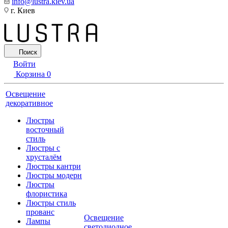
info@lustra.kiev.ua
г. Киев
Поиск
Войти
Корзина
0
Освещение
декоративное
Люстры
восточный
стиль
Люстры с
хрусталём
Люстры кантри
Люстры модерн
Люстры
флористика
Люстры стиль
прованс
Освещение
Лампы
светодиодное