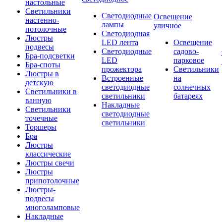
настольные
Светильники
Светодиодные
Освещение
настенно-
лампы
уличное
потолочные
Светодиодная
Люстры
LED лента
Освещение
подвесы
Светодиодные
садово-
Бра-подсветки
LED
парковое
Бра-споты
прожектора
Светильники
Люстры в
Встроенные
на
детскую
светодиодные
солнечных
Светильники в
светильники
батареях
ванную
Накладные
Светильники
светодиодные
точечные
светильники
Торшеры
Бра
Люстры
классические
Люстры свечи
Люстры
припотолочные
Люстры-
подвесы
многоламповые
Накладные