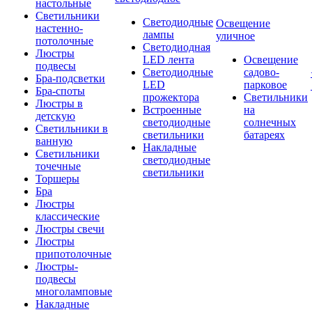
настольные
Светильники
Светодиодные
Освещение
настенно-
лампы
уличное
потолочные
Светодиодная
Люстры
LED лента
Освещение
подвесы
Светодиодные
садово-
Бра-подсветки
LED
парковое
Бра-споты
прожектора
Светильники
Люстры в
Встроенные
на
детскую
светодиодные
солнечных
Светильники в
светильники
батареях
ванную
Накладные
Светильники
светодиодные
точечные
светильники
Торшеры
Бра
Люстры
классические
Люстры свечи
Люстры
припотолочные
Люстры-
подвесы
многоламповые
Накладные