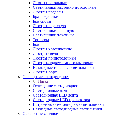
Лампы настольные
Светильники настенно-потолочные
Люстры подвесы
Бра-подсветки
Бра-споты
Люстры в детскую
Светильники в ванную
Светильники точечные
Торшеры
Бра
Люстры классические
Люстры свечи
Люстры припотолочные
Люстры-подвесы многоламповые
Накладные точечные светильники
Люстры лофт
Освещение светодиодное
Назад
Освещение светодиодное
Светодиодные лампы
Светодиодная LED лента
Светодиодные LED прожектора
Встроенные светодиодные светильники
Накладные светодиодные светильники
Освещение уличное