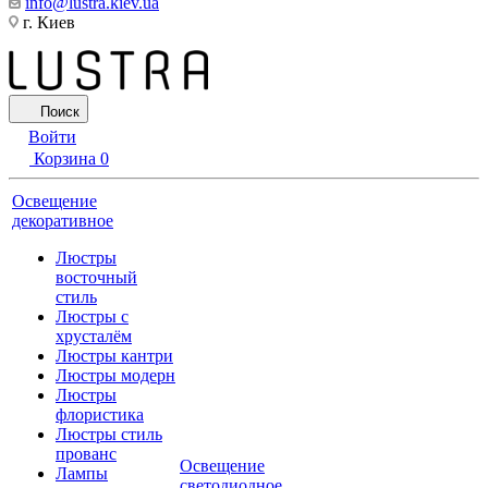
info@lustra.kiev.ua
г. Киев
Поиск
Войти
Корзина
0
Освещение
декоративное
Люстры
восточный
стиль
Люстры с
хрусталём
Люстры кантри
Люстры модерн
Люстры
флористика
Люстры стиль
прованс
Освещение
Лампы
светодиодное