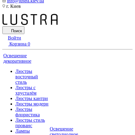
info@lustra.kiev.ua
г. Киев
Поиск
Войти
Корзина
0
Освещение
декоративное
Люстры
восточный
стиль
Люстры с
хрусталём
Люстры кантри
Люстры модерн
Люстры
флористика
Люстры стиль
прованс
Освещение
Лампы
светодиодное