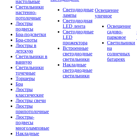
настольные
Светильники
Светодиодные
Освещение
настенно-
лампы
уличное
потолочные
Светодиодная
Люстры
LED лента
Освещение
подвесы
Светодиодные
садово-
Бра-подсветки
LED
парковое
Бра-споты
прожектора
Светильники
Люстры в
Встроенные
на
детскую
светодиодные
солнечных
Светильники в
светильники
батареях
ванную
Накладные
Светильники
светодиодные
точечные
светильники
Торшеры
Бра
Люстры
классические
Люстры свечи
Люстры
припотолочные
Люстры-
подвесы
многоламповые
Накладные