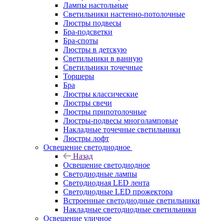
Лампы настольные
Светильники настенно-потолочные
Люстры подвесы
Бра-подсветки
Бра-споты
Люстры в детскую
Светильники в ванную
Светильники точечные
Торшеры
Бра
Люстры классические
Люстры свечи
Люстры припотолочные
Люстры-подвесы многоламповые
Накладные точечные светильники
Люстры лофт
Освещение светодиодное
Назад
Освещение светодиодное
Светодиодные лампы
Светодиодная LED лента
Светодиодные LED прожектора
Встроенные светодиодные светильники
Накладные светодиодные светильники
Освещение уличное