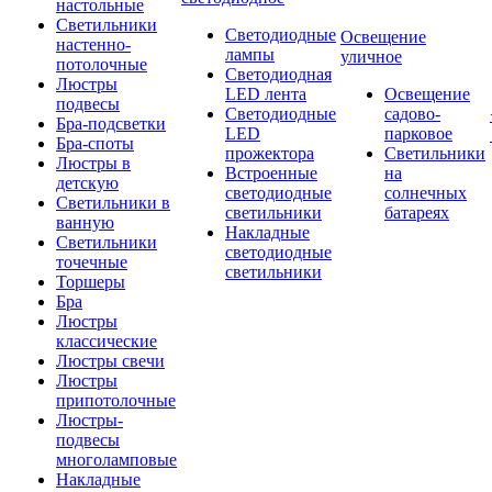
настольные
Светильники
Светодиодные
Освещение
настенно-
лампы
уличное
потолочные
Светодиодная
Люстры
LED лента
Освещение
подвесы
Светодиодные
садово-
Бра-подсветки
LED
парковое
Бра-споты
прожектора
Светильники
Люстры в
Встроенные
на
детскую
светодиодные
солнечных
Светильники в
светильники
батареях
ванную
Накладные
Светильники
светодиодные
точечные
светильники
Торшеры
Бра
Люстры
классические
Люстры свечи
Люстры
припотолочные
Люстры-
подвесы
многоламповые
Накладные