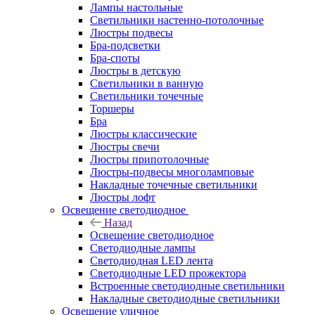
Лампы настольные
Светильники настенно-потолочные
Люстры подвесы
Бра-подсветки
Бра-споты
Люстры в детскую
Светильники в ванную
Светильники точечные
Торшеры
Бра
Люстры классические
Люстры свечи
Люстры припотолочные
Люстры-подвесы многоламповые
Накладные точечные светильники
Люстры лофт
Освещение светодиодное
Назад
Освещение светодиодное
Светодиодные лампы
Светодиодная LED лента
Светодиодные LED прожектора
Встроенные светодиодные светильники
Накладные светодиодные светильники
Освещение уличное