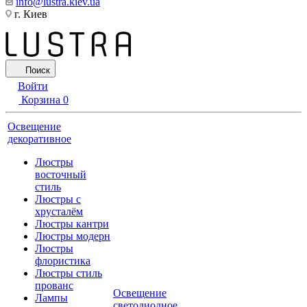
info@lustra.kiev.ua
г. Киев
Поиск
Войти
Корзина
0
Освещение
декоративное
Люстры
восточный
стиль
Люстры с
хрусталём
Люстры кантри
Люстры модерн
Люстры
флористика
Люстры стиль
прованс
Освещение
Лампы
светодиодное