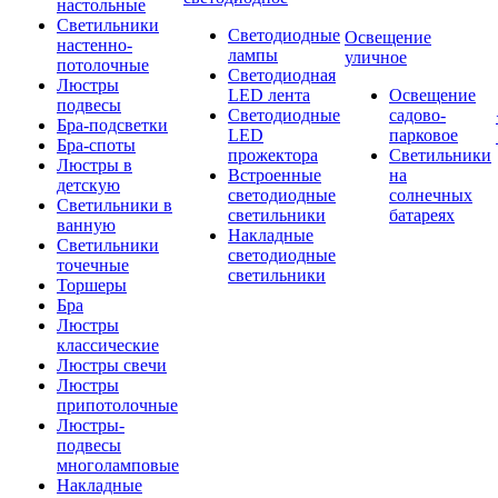
настольные
Светильники
Светодиодные
Освещение
настенно-
лампы
уличное
потолочные
Светодиодная
Люстры
LED лента
Освещение
подвесы
Светодиодные
садово-
Бра-подсветки
LED
парковое
Бра-споты
прожектора
Светильники
Люстры в
Встроенные
на
детскую
светодиодные
солнечных
Светильники в
светильники
батареях
ванную
Накладные
Светильники
светодиодные
точечные
светильники
Торшеры
Бра
Люстры
классические
Люстры свечи
Люстры
припотолочные
Люстры-
подвесы
многоламповые
Накладные