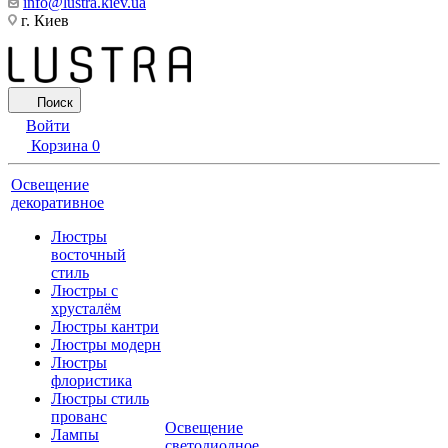
info@lustra.kiev.ua
г. Киев
Поиск
Войти
Корзина
0
Освещение
декоративное
Люстры
восточный
стиль
Люстры с
хрусталём
Люстры кантри
Люстры модерн
Люстры
флористика
Люстры стиль
прованс
Освещение
Лампы
светодиодное