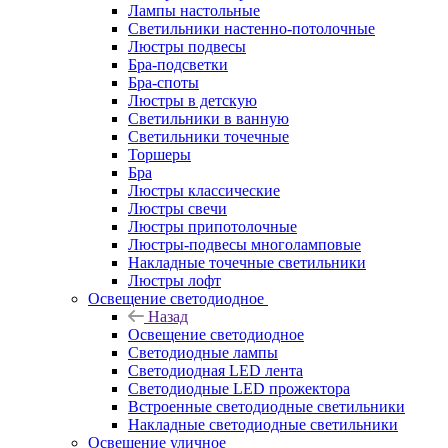
Лампы настольные
Светильники настенно-потолочные
Люстры подвесы
Бра-подсветки
Бра-споты
Люстры в детскую
Светильники в ванную
Светильники точечные
Торшеры
Бра
Люстры классические
Люстры свечи
Люстры припотолочные
Люстры-подвесы многоламповые
Накладные точечные светильники
Люстры лофт
Освещение светодиодное
Назад
Освещение светодиодное
Светодиодные лампы
Светодиодная LED лента
Светодиодные LED прожектора
Встроенные светодиодные светильники
Накладные светодиодные светильники
Освещение уличное