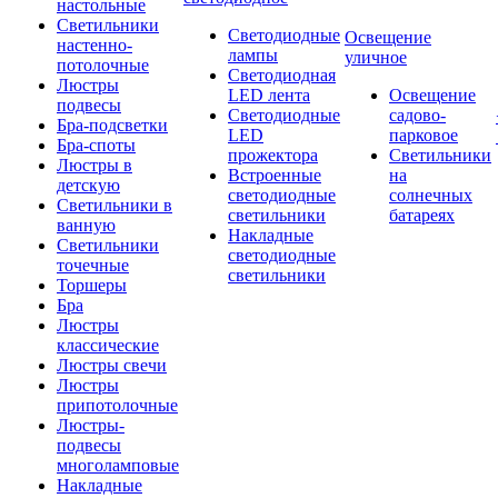
настольные
Светильники
Светодиодные
Освещение
настенно-
лампы
уличное
потолочные
Светодиодная
Люстры
LED лента
Освещение
подвесы
Светодиодные
садово-
Бра-подсветки
LED
парковое
Бра-споты
прожектора
Светильники
Люстры в
Встроенные
на
детскую
светодиодные
солнечных
Светильники в
светильники
батареях
ванную
Накладные
Светильники
светодиодные
точечные
светильники
Торшеры
Бра
Люстры
классические
Люстры свечи
Люстры
припотолочные
Люстры-
подвесы
многоламповые
Накладные