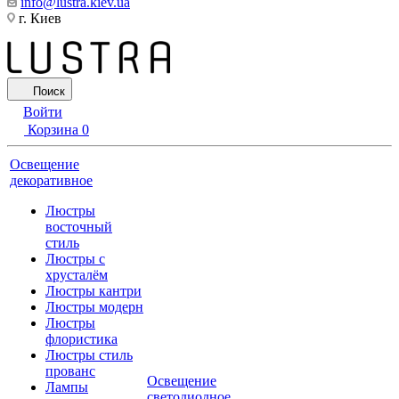
info@lustra.kiev.ua
г. Киев
Поиск
Войти
Корзина
0
Освещение
декоративное
Люстры
восточный
стиль
Люстры с
хрусталём
Люстры кантри
Люстры модерн
Люстры
флористика
Люстры стиль
прованс
Освещение
Лампы
светодиодное