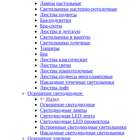
Лампы настольные
Светильники настенно-потолочные
Люстры подвесы
Бра-подсветки
Бра-споты
Люстры в детскую
Светильники в ванную
Светильники точечные
Торшеры
Бра
Люстры классические
Люстры свечи
Люстры припотолочные
Люстры-подвесы многоламповые
Накладные точечные светильники
Люстры лофт
Освещение светодиодное
Назад
Освещение светодиодное
Светодиодные лампы
Светодиодная LED лента
Светодиодные LED прожектора
Встроенные светодиодные светильники
Накладные светодиодные светильники
Освещение уличное