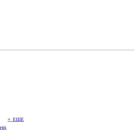
+ ЕЩЕ
еях