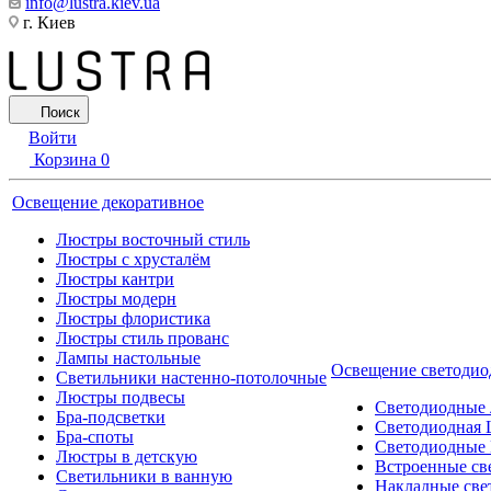
info@lustra.kiev.ua
г. Киев
Поиск
Войти
Корзина
0
Освещение декоративное
Люстры восточный стиль
Люстры с хрусталём
Люстры кантри
Люстры модерн
Люстры флористика
Люстры стиль прованс
Лампы настольные
Освещение светодио
Светильники настенно-потолочные
Люстры подвесы
Светодиодные
Бра-подсветки
Светодиодная 
Бра-споты
Светодиодные
Люстры в детскую
Встроенные св
Светильники в ванную
Накладные све