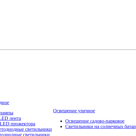
дное
Освещение уличное
 лампы
LED лента
Освещение садово-парковое
 LED прожектора
Светильники на солнечных батар
етодиодные светильники
тодиодные светильники