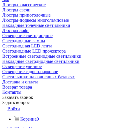
Люстры классические
Люстры свечи
Люстры припотолочные
Люстры-подвесы многоламповые
Накладные точечные светильники
Люстры лофт
Освещение светодиодное
Светодиодные лампы
Светодиодная LED лента
Светодиодные LED прожектора
Встроенные светодиодные светильники
Накладные светодиодные светильники
Освещение уличное
Освещение садово-парковое
Светильники на солнечных батареях
Доставка и оплата
Возврат товара
Контакты
Заказать звонок
Задать вопрос
Войти
Корзина
0