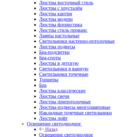
Люстры восточный стиль
Люстры с хрусталём
Люстры кантри
Люстры модерн
Люстры флористика
Люстры стиль прованс
Лампы настольные
Светильники настенно-потолочные
Люстры подвесы
Бра-подсветки
Бра-споты
Люстры в детскую
Светильники в ванную
Светильники точечные
Торшеры
Бра
Люстры классические
Люстры свечи
Люстры припотолочные
Люстры-подвесы многоламповые
Накладные точечные светильники
Люстры лофт
Освещение светодиодное
Назад
Освещение светодиодное