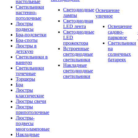
настольные
Светильники
Светодиодные
Освещение
настенно-
лампы
уличное
потолочные
Светодиодная
Люстры
LED лента
Освещение
подвесы
Светодиодные
садово-
Бра-подсветки
LED
парковое
Бра-споты
прожектора
Светильники
Люстры в
Встроенные
на
детскую
светодиодные
солнечных
Светильники в
светильники
батареях
ванную
Накладные
Светильники
светодиодные
точечные
светильники
Торшеры
Бра
Люстры
классические
Люстры свечи
Люстры
припотолочные
Люстры-
подвесы
многоламповые
Накладные