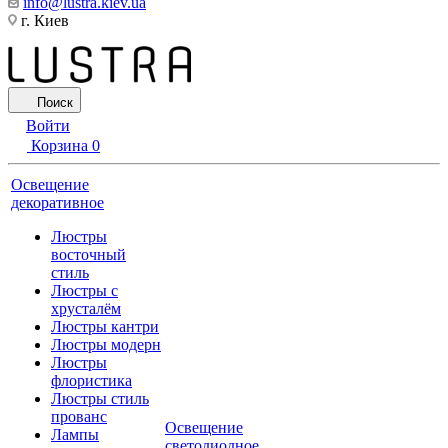
info@lustra.kiev.ua
г. Киев
Поиск
Войти
Корзина
0
Освещение
декоративное
Люстры
восточный
стиль
Люстры с
хрусталём
Люстры кантри
Люстры модерн
Люстры
флористика
Люстры стиль
прованс
Освещение
Лампы
светодиодное