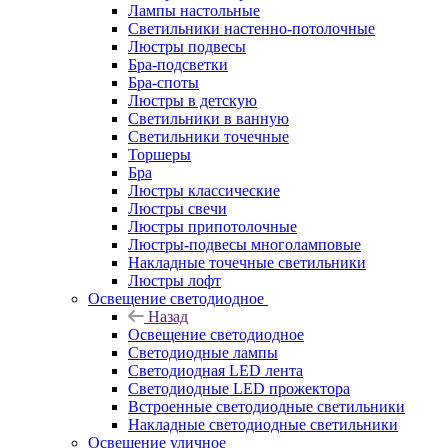
Лампы настольные
Светильники настенно-потолочные
Люстры подвесы
Бра-подсветки
Бра-споты
Люстры в детскую
Светильники в ванную
Светильники точечные
Торшеры
Бра
Люстры классические
Люстры свечи
Люстры припотолочные
Люстры-подвесы многоламповые
Накладные точечные светильники
Люстры лофт
Освещение светодиодное
Назад
Освещение светодиодное
Светодиодные лампы
Светодиодная LED лента
Светодиодные LED прожектора
Встроенные светодиодные светильники
Накладные светодиодные светильники
Освещение уличное