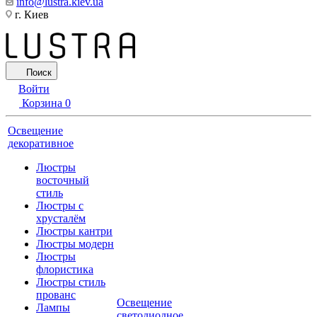
info@lustra.kiev.ua
г. Киев
Поиск
Войти
Корзина
0
Освещение
декоративное
Люстры
восточный
стиль
Люстры с
хрусталём
Люстры кантри
Люстры модерн
Люстры
флористика
Люстры стиль
прованс
Освещение
Лампы
светодиодное