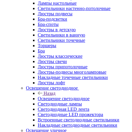
Лампы настольные
Светильники настенно-потолочные
Люстры подвесы
Бра-подсветки
Бра-споты
Люстры в детскую
Светильники в ванную
Светильники точечные
Торшеры
Бра
Люстры классические
Люстры свечи
Люстры припотолочные
Люстры-подвесы многоламповые
Накладные точечные светильники
Люстры лофт
Освещение светодиодное
Назад
Освещение светодиодное
Светодиодные лампы
Светодиодная LED лента
Светодиодные LED прожектора
Встроенные светодиодные светильники
Накладные светодиодные светильники
Освещение уличное