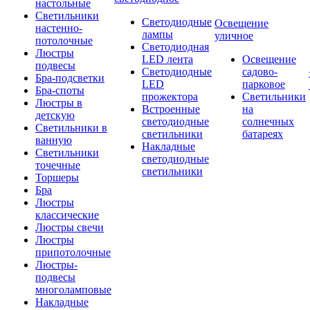
настольные
Светильники
Светодиодные
Освещение
настенно-
лампы
уличное
потолочные
Светодиодная
Люстры
LED лента
Освещение
подвесы
Светодиодные
садово-
Бра-подсветки
LED
парковое
Бра-споты
прожектора
Светильники
Люстры в
Встроенные
на
детскую
светодиодные
солнечных
Светильники в
светильники
батареях
ванную
Накладные
Светильники
светодиодные
точечные
светильники
Торшеры
Бра
Люстры
классические
Люстры свечи
Люстры
припотолочные
Люстры-
подвесы
многоламповые
Накладные