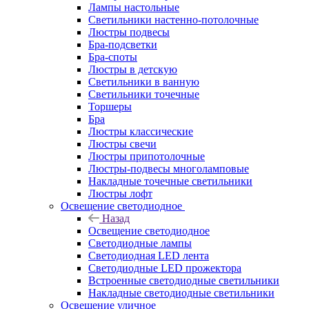
Лампы настольные
Светильники настенно-потолочные
Люстры подвесы
Бра-подсветки
Бра-споты
Люстры в детскую
Светильники в ванную
Светильники точечные
Торшеры
Бра
Люстры классические
Люстры свечи
Люстры припотолочные
Люстры-подвесы многоламповые
Накладные точечные светильники
Люстры лофт
Освещение светодиодное
Назад
Освещение светодиодное
Светодиодные лампы
Светодиодная LED лента
Светодиодные LED прожектора
Встроенные светодиодные светильники
Накладные светодиодные светильники
Освещение уличное