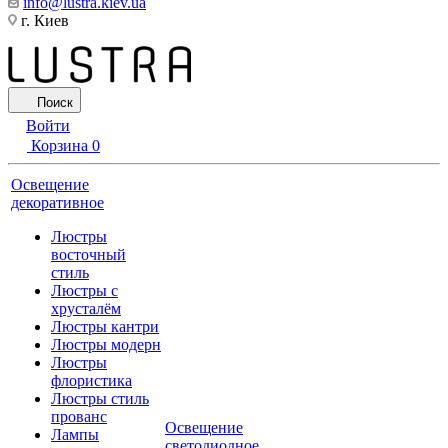
info@lustra.kiev.ua
г. Киев
Поиск
Войти
Корзина
0
Освещение
декоративное
Люстры
восточный
стиль
Люстры с
хрусталём
Люстры кантри
Люстры модерн
Люстры
флористика
Люстры стиль
прованс
Освещение
Лампы
светодиодное