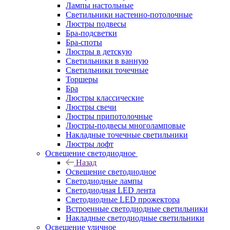
Лампы настольные
Светильники настенно-потолочные
Люстры подвесы
Бра-подсветки
Бра-споты
Люстры в детскую
Светильники в ванную
Светильники точечные
Торшеры
Бра
Люстры классические
Люстры свечи
Люстры припотолочные
Люстры-подвесы многоламповые
Накладные точечные светильники
Люстры лофт
Освещение светодиодное
Назад
Освещение светодиодное
Светодиодные лампы
Светодиодная LED лента
Светодиодные LED прожектора
Встроенные светодиодные светильники
Накладные светодиодные светильники
Освещение уличное