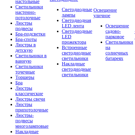
настольные
Светильники
Светодиодные
Освещение
настенно-
лампы
уличное
потолочные
Светодиодная
Люстры
LED лента
Освещение
подвесы
Светодиодные
садово-
Бра-подсветки
LED
парковое
Бра-споты
прожектора
Светильники
Люстры в
Встроенные
на
детскую
светодиодные
солнечных
Светильники в
светильники
батареях
ванную
Накладные
Светильники
светодиодные
точечные
светильники
Торшеры
Бра
Люстры
классические
Люстры свечи
Люстры
припотолочные
Люстры-
подвесы
многоламповые
Накладные