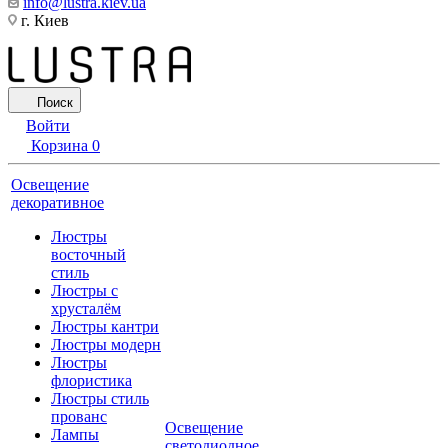
info@lustra.kiev.ua
г. Киев
Поиск
Войти
Корзина
0
Освещение
декоративное
Люстры
восточный
стиль
Люстры с
хрусталём
Люстры кантри
Люстры модерн
Люстры
флористика
Люстры стиль
прованс
Освещение
Лампы
светодиодное