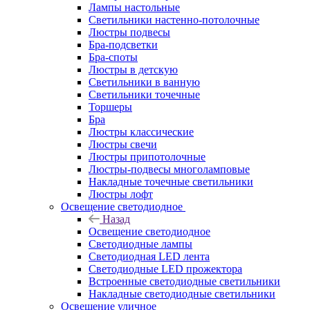
Лампы настольные
Светильники настенно-потолочные
Люстры подвесы
Бра-подсветки
Бра-споты
Люстры в детскую
Светильники в ванную
Светильники точечные
Торшеры
Бра
Люстры классические
Люстры свечи
Люстры припотолочные
Люстры-подвесы многоламповые
Накладные точечные светильники
Люстры лофт
Освещение светодиодное
Назад
Освещение светодиодное
Светодиодные лампы
Светодиодная LED лента
Светодиодные LED прожектора
Встроенные светодиодные светильники
Накладные светодиодные светильники
Освещение уличное