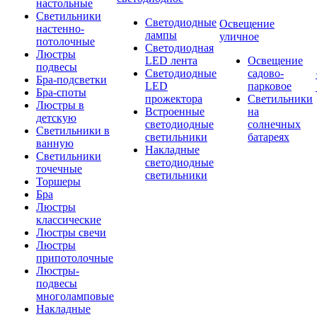
настольные
Светильники
Светодиодные
Освещение
настенно-
лампы
уличное
потолочные
Светодиодная
Люстры
LED лента
Освещение
подвесы
Светодиодные
садово-
Бра-подсветки
LED
парковое
Бра-споты
прожектора
Светильники
Люстры в
Встроенные
на
детскую
светодиодные
солнечных
Светильники в
светильники
батареях
ванную
Накладные
Светильники
светодиодные
точечные
светильники
Торшеры
Бра
Люстры
классические
Люстры свечи
Люстры
припотолочные
Люстры-
подвесы
многоламповые
Накладные