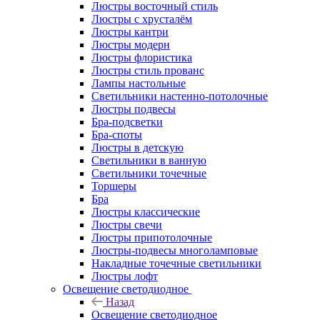
Люстры восточный стиль
Люстры с хрусталём
Люстры кантри
Люстры модерн
Люстры флористика
Люстры стиль прованс
Лампы настольные
Светильники настенно-потолочные
Люстры подвесы
Бра-подсветки
Бра-споты
Люстры в детскую
Светильники в ванную
Светильники точечные
Торшеры
Бра
Люстры классические
Люстры свечи
Люстры припотолочные
Люстры-подвесы многоламповые
Накладные точечные светильники
Люстры лофт
Освещение светодиодное
Назад
Освещение светодиодное