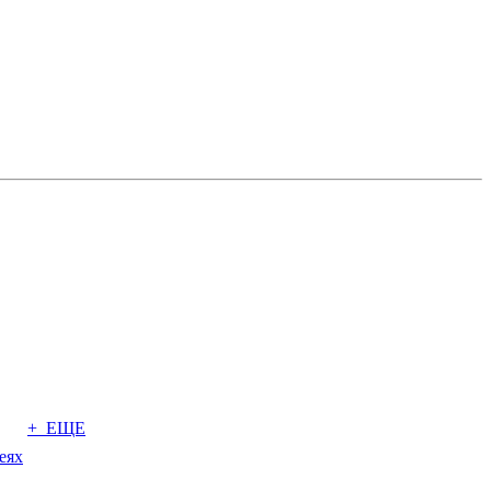
+ ЕЩЕ
еях