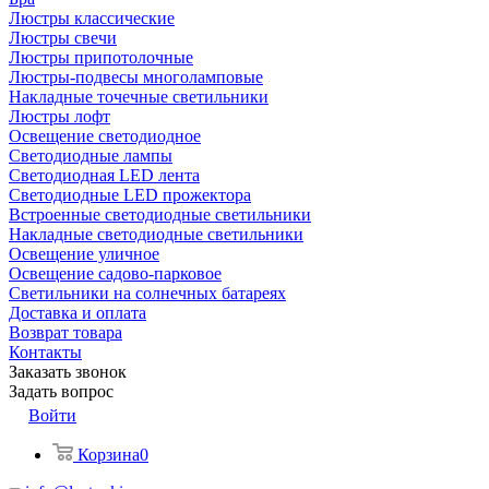
Люстры классические
Люстры свечи
Люстры припотолочные
Люстры-подвесы многоламповые
Накладные точечные светильники
Люстры лофт
Освещение светодиодное
Светодиодные лампы
Светодиодная LED лента
Светодиодные LED прожектора
Встроенные светодиодные светильники
Накладные светодиодные светильники
Освещение уличное
Освещение садово-парковое
Светильники на солнечных батареях
Доставка и оплата
Возврат товара
Контакты
Заказать звонок
Задать вопрос
Войти
Корзина
0