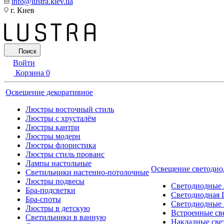
info@lustra.kiev.ua
г. Киев
Поиск
Войти
Корзина
0
Освещение декоративное
Люстры восточный стиль
Люстры с хрусталём
Люстры кантри
Люстры модерн
Люстры флористика
Люстры стиль прованс
Лампы настольные
Освещение светодио
Светильники настенно-потолочные
Люстры подвесы
Светодиодные
Бра-подсветки
Светодиодная 
Бра-споты
Светодиодные
Люстры в детскую
Встроенные св
Светильники в ванную
Накладные све