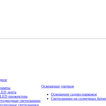
дное
Освещение уличное
 лампы
LED лента
Освещение садово-парковое
 LED прожектора
Светильники на солнечных батар
етодиодные светильники
тодиодные светильники