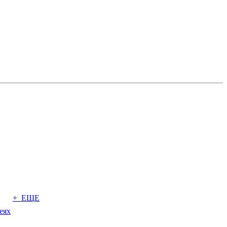
+ ЕЩЕ
еях