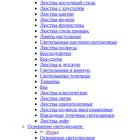
Люстры восточный стиль
Люстры с хрусталём
Люстры кантри
Люстры модерн
Люстры флористика
Люстры стиль прованс
Лампы настольные
Светильники настенно-потолочные
Люстры подвесы
Бра-подсветки
Бра-споты
Люстры в детскую
Светильники в ванную
Светильники точечные
Торшеры
Бра
Люстры классические
Люстры свечи
Люстры припотолочные
Люстры-подвесы многоламповые
Накладные точечные светильники
Люстры лофт
Освещение светодиодное
Назад
Освещение светодиодное