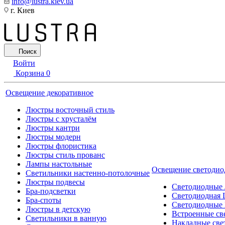
info@lustra.kiev.ua
г. Киев
Поиск
Войти
Корзина
0
Освещение декоративное
Люстры восточный стиль
Люстры с хрусталём
Люстры кантри
Люстры модерн
Люстры флористика
Люстры стиль прованс
Лампы настольные
Освещение светодио
Светильники настенно-потолочные
Люстры подвесы
Светодиодные
Бра-подсветки
Светодиодная 
Бра-споты
Светодиодные
Люстры в детскую
Встроенные св
Светильники в ванную
Накладные све