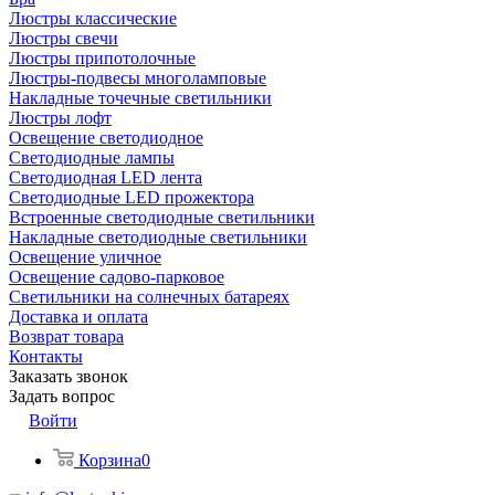
Люстры классические
Люстры свечи
Люстры припотолочные
Люстры-подвесы многоламповые
Накладные точечные светильники
Люстры лофт
Освещение светодиодное
Светодиодные лампы
Светодиодная LED лента
Светодиодные LED прожектора
Встроенные светодиодные светильники
Накладные светодиодные светильники
Освещение уличное
Освещение садово-парковое
Светильники на солнечных батареях
Доставка и оплата
Возврат товара
Контакты
Заказать звонок
Задать вопрос
Войти
Корзина
0