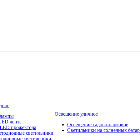
дное
Освещение уличное
 лампы
LED лента
Освещение садово-парковое
 LED прожектора
Светильники на солнечных батар
етодиодные светильники
тодиодные светильники