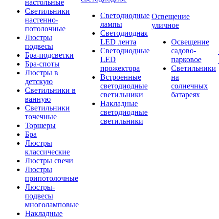
настольные
Светильники
Светодиодные
Освещение
настенно-
лампы
уличное
потолочные
Светодиодная
Люстры
LED лента
Освещение
подвесы
Светодиодные
садово-
Бра-подсветки
LED
парковое
Бра-споты
прожектора
Светильники
Люстры в
Встроенные
на
детскую
светодиодные
солнечных
Светильники в
светильники
батареях
ванную
Накладные
Светильники
светодиодные
точечные
светильники
Торшеры
Бра
Люстры
классические
Люстры свечи
Люстры
припотолочные
Люстры-
подвесы
многоламповые
Накладные