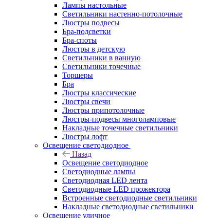
Лампы настольные
Светильники настенно-потолочные
Люстры подвесы
Бра-подсветки
Бра-споты
Люстры в детскую
Светильники в ванную
Светильники точечные
Торшеры
Бра
Люстры классические
Люстры свечи
Люстры припотолочные
Люстры-подвесы многоламповые
Накладные точечные светильники
Люстры лофт
Освещение светодиодное
Назад
Освещение светодиодное
Светодиодные лампы
Светодиодная LED лента
Светодиодные LED прожектора
Встроенные светодиодные светильники
Накладные светодиодные светильники
Освещение уличное