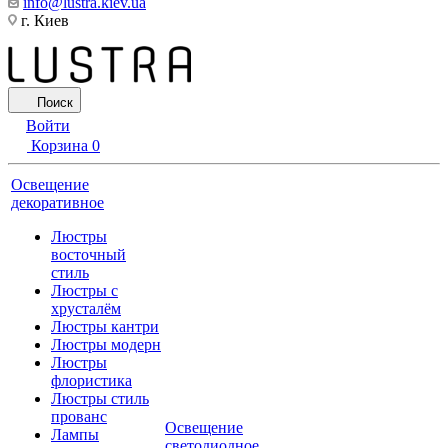
info@lustra.kiev.ua
г. Киев
Поиск
Войти
Корзина
0
Освещение
декоративное
Люстры
восточный
стиль
Люстры с
хрусталём
Люстры кантри
Люстры модерн
Люстры
флористика
Люстры стиль
прованс
Освещение
Лампы
светодиодное