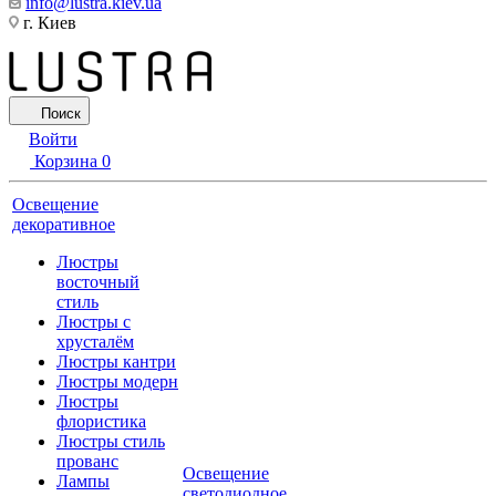
info@lustra.kiev.ua
г. Киев
Поиск
Войти
Корзина
0
Освещение
декоративное
Люстры
восточный
стиль
Люстры с
хрусталём
Люстры кантри
Люстры модерн
Люстры
флористика
Люстры стиль
прованс
Освещение
Лампы
светодиодное