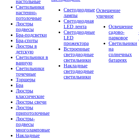
настольные
Светильники
Светодиодные
Освещение
настенно-
лампы
уличное
потолочные
Светодиодная
Люстры
LED лента
Освещение
подвесы
Светодиодные
садово-
Бра-подсветки
LED
парковое
Бра-споты
прожектора
Светильники
Люстры в
Встроенные
на
детскую
светодиодные
солнечных
Светильники в
светильники
батареях
ванную
Накладные
Светильники
светодиодные
точечные
светильники
Торшеры
Бра
Люстры
классические
Люстры свечи
Люстры
припотолочные
Люстры-
подвесы
многоламповые
Накладные