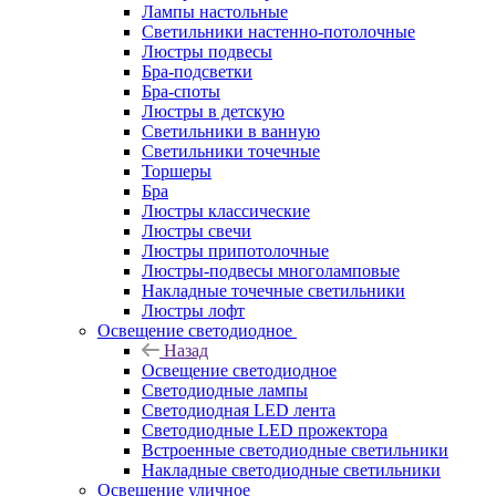
Лампы настольные
Светильники настенно-потолочные
Люстры подвесы
Бра-подсветки
Бра-споты
Люстры в детскую
Светильники в ванную
Светильники точечные
Торшеры
Бра
Люстры классические
Люстры свечи
Люстры припотолочные
Люстры-подвесы многоламповые
Накладные точечные светильники
Люстры лофт
Освещение светодиодное
Назад
Освещение светодиодное
Светодиодные лампы
Светодиодная LED лента
Светодиодные LED прожектора
Встроенные светодиодные светильники
Накладные светодиодные светильники
Освещение уличное