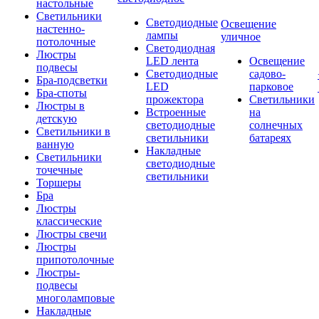
настольные
Светильники
Светодиодные
Освещение
настенно-
лампы
уличное
потолочные
Светодиодная
Люстры
LED лента
Освещение
подвесы
Светодиодные
садово-
Бра-подсветки
LED
парковое
Бра-споты
прожектора
Светильники
Люстры в
Встроенные
на
детскую
светодиодные
солнечных
Светильники в
светильники
батареях
ванную
Накладные
Светильники
светодиодные
точечные
светильники
Торшеры
Бра
Люстры
классические
Люстры свечи
Люстры
припотолочные
Люстры-
подвесы
многоламповые
Накладные