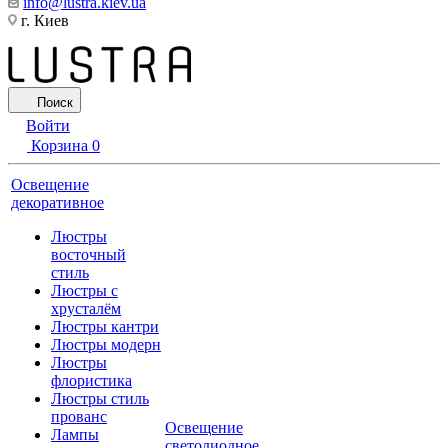
info@lustra.kiev.ua
г. Киев
Поиск
Войти
Корзина
0
Освещение
декоративное
Люстры
восточный
стиль
Люстры с
хрусталём
Люстры кантри
Люстры модерн
Люстры
флористика
Люстры стиль
прованс
Освещение
Лампы
светодиодное