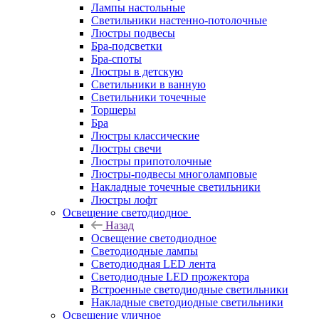
Лампы настольные
Светильники настенно-потолочные
Люстры подвесы
Бра-подсветки
Бра-споты
Люстры в детскую
Светильники в ванную
Светильники точечные
Торшеры
Бра
Люстры классические
Люстры свечи
Люстры припотолочные
Люстры-подвесы многоламповые
Накладные точечные светильники
Люстры лофт
Освещение светодиодное
Назад
Освещение светодиодное
Светодиодные лампы
Светодиодная LED лента
Светодиодные LED прожектора
Встроенные светодиодные светильники
Накладные светодиодные светильники
Освещение уличное