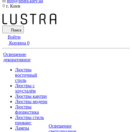
info@lustra.kiev.ua
г. Киев
Поиск
Войти
Корзина
0
Освещение
декоративное
Люстры
восточный
стиль
Люстры с
хрусталём
Люстры кантри
Люстры модерн
Люстры
флористика
Люстры стиль
прованс
Освещение
Лампы
светодиодное