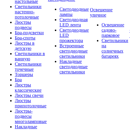
настольные
Светильники
Светодиодные
Освещение
настенно-
лампы
уличное
потолочные
Светодиодная
Люстры
LED лента
Освещение
подвесы
Светодиодные
садово-
Бра-подсветки
LED
парковое
Бра-споты
прожектора
Светильники
Люстры в
Встроенные
на
детскую
светодиодные
солнечных
Светильники в
светильники
батареях
ванную
Накладные
Светильники
светодиодные
точечные
светильники
Торшеры
Бра
Люстры
классические
Люстры свечи
Люстры
припотолочные
Люстры-
подвесы
многоламповые
Накладные