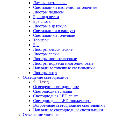
Лампы настольные
Светильники настенно-потолочные
Люстры подвесы
Бра-подсветки
Бра-споты
Люстры в детскую
Светильники в ванную
Светильники точечные
Торшеры
Бра
Люстры классические
Люстры свечи
Люстры припотолочные
Люстры-подвесы многоламповые
Накладные точечные светильники
Люстры лофт
Освещение светодиодное
Назад
Освещение светодиодное
Светодиодные лампы
Светодиодная LED лента
Светодиодные LED прожектора
Встроенные светодиодные светильники
Накладные светодиодные светильники
Освещение уличное