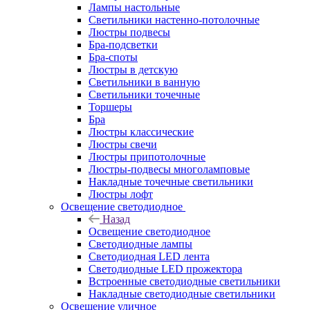
Лампы настольные
Светильники настенно-потолочные
Люстры подвесы
Бра-подсветки
Бра-споты
Люстры в детскую
Светильники в ванную
Светильники точечные
Торшеры
Бра
Люстры классические
Люстры свечи
Люстры припотолочные
Люстры-подвесы многоламповые
Накладные точечные светильники
Люстры лофт
Освещение светодиодное
Назад
Освещение светодиодное
Светодиодные лампы
Светодиодная LED лента
Светодиодные LED прожектора
Встроенные светодиодные светильники
Накладные светодиодные светильники
Освещение уличное