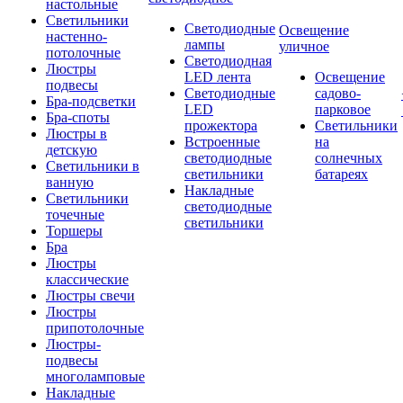
настольные
Светильники
Светодиодные
Освещение
настенно-
лампы
уличное
потолочные
Светодиодная
Люстры
LED лента
Освещение
подвесы
Светодиодные
садово-
Бра-подсветки
LED
парковое
Бра-споты
прожектора
Светильники
Люстры в
Встроенные
на
детскую
светодиодные
солнечных
Светильники в
светильники
батареях
ванную
Накладные
Светильники
светодиодные
точечные
светильники
Торшеры
Бра
Люстры
классические
Люстры свечи
Люстры
припотолочные
Люстры-
подвесы
многоламповые
Накладные