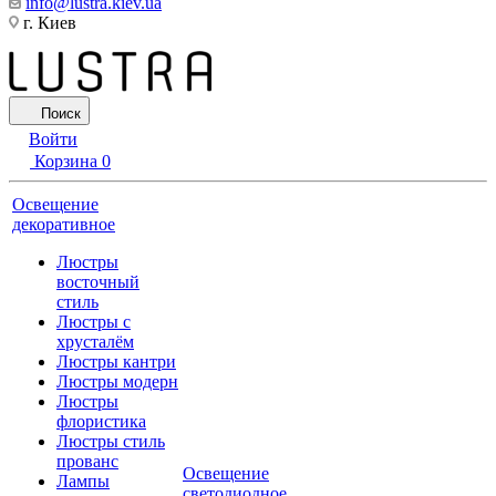
info@lustra.kiev.ua
г. Киев
Поиск
Войти
Корзина
0
Освещение
декоративное
Люстры
восточный
стиль
Люстры с
хрусталём
Люстры кантри
Люстры модерн
Люстры
флористика
Люстры стиль
прованс
Освещение
Лампы
светодиодное