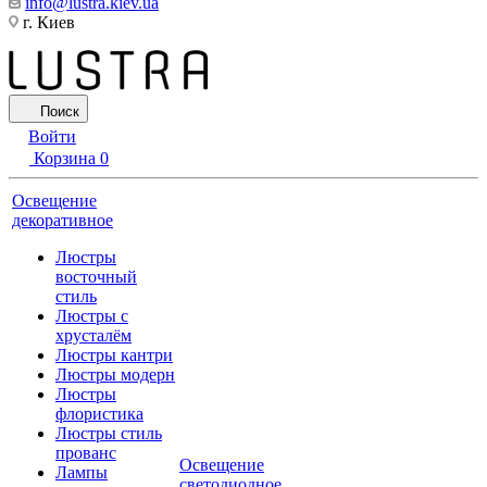
info@lustra.kiev.ua
г. Киев
Поиск
Войти
Корзина
0
Освещение
декоративное
Люстры
восточный
стиль
Люстры с
хрусталём
Люстры кантри
Люстры модерн
Люстры
флористика
Люстры стиль
прованс
Освещение
Лампы
светодиодное