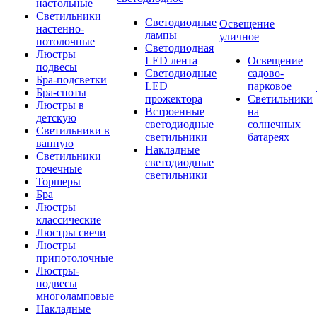
настольные
Светильники
Светодиодные
Освещение
настенно-
лампы
уличное
потолочные
Светодиодная
Люстры
LED лента
Освещение
подвесы
Светодиодные
садово-
Бра-подсветки
LED
парковое
Бра-споты
прожектора
Светильники
Люстры в
Встроенные
на
детскую
светодиодные
солнечных
Светильники в
светильники
батареях
ванную
Накладные
Светильники
светодиодные
точечные
светильники
Торшеры
Бра
Люстры
классические
Люстры свечи
Люстры
припотолочные
Люстры-
подвесы
многоламповые
Накладные