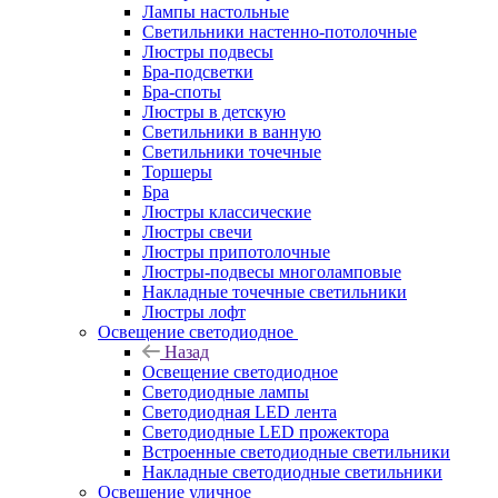
Лампы настольные
Светильники настенно-потолочные
Люстры подвесы
Бра-подсветки
Бра-споты
Люстры в детскую
Светильники в ванную
Светильники точечные
Торшеры
Бра
Люстры классические
Люстры свечи
Люстры припотолочные
Люстры-подвесы многоламповые
Накладные точечные светильники
Люстры лофт
Освещение светодиодное
Назад
Освещение светодиодное
Светодиодные лампы
Светодиодная LED лента
Светодиодные LED прожектора
Встроенные светодиодные светильники
Накладные светодиодные светильники
Освещение уличное