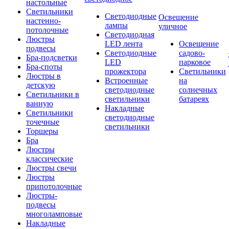
настольные
Светильники
Светодиодные
Освещение
настенно-
лампы
уличное
потолочные
Светодиодная
Люстры
LED лента
Освещение
подвесы
Светодиодные
садово-
Бра-подсветки
LED
парковое
Бра-споты
прожектора
Светильники
Люстры в
Встроенные
на
детскую
светодиодные
солнечных
Светильники в
светильники
батареях
ванную
Накладные
Светильники
светодиодные
точечные
светильники
Торшеры
Бра
Люстры
классические
Люстры свечи
Люстры
припотолочные
Люстры-
подвесы
многоламповые
Накладные