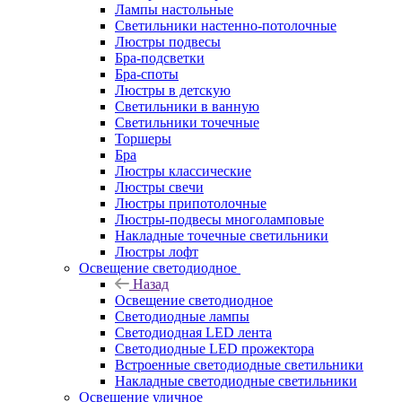
Лампы настольные
Светильники настенно-потолочные
Люстры подвесы
Бра-подсветки
Бра-споты
Люстры в детскую
Светильники в ванную
Светильники точечные
Торшеры
Бра
Люстры классические
Люстры свечи
Люстры припотолочные
Люстры-подвесы многоламповые
Накладные точечные светильники
Люстры лофт
Освещение светодиодное
Назад
Освещение светодиодное
Светодиодные лампы
Светодиодная LED лента
Светодиодные LED прожектора
Встроенные светодиодные светильники
Накладные светодиодные светильники
Освещение уличное