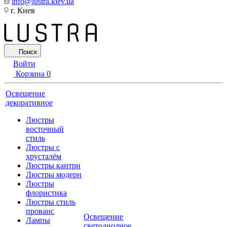
info@lustra.kiev.ua
г. Киев
Поиск
Войти
Корзина
0
Освещение
декоративное
Люстры
восточный
стиль
Люстры с
хрусталём
Люстры кантри
Люстры модерн
Люстры
флористика
Люстры стиль
прованс
Освещение
Лампы
светодиодное