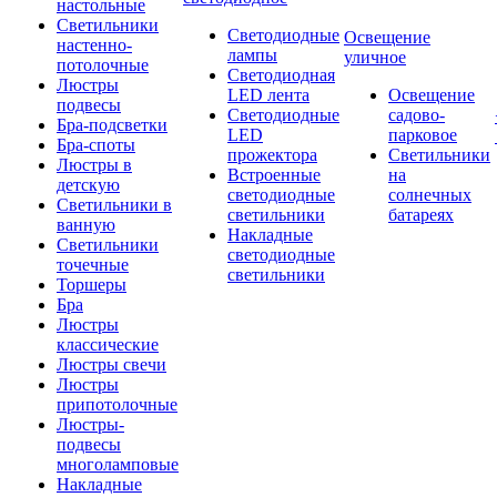
настольные
Светильники
Светодиодные
Освещение
настенно-
лампы
уличное
потолочные
Светодиодная
Люстры
LED лента
Освещение
подвесы
Светодиодные
садово-
Бра-подсветки
LED
парковое
Бра-споты
прожектора
Светильники
Люстры в
Встроенные
на
детскую
светодиодные
солнечных
Светильники в
светильники
батареях
ванную
Накладные
Светильники
светодиодные
точечные
светильники
Торшеры
Бра
Люстры
классические
Люстры свечи
Люстры
припотолочные
Люстры-
подвесы
многоламповые
Накладные