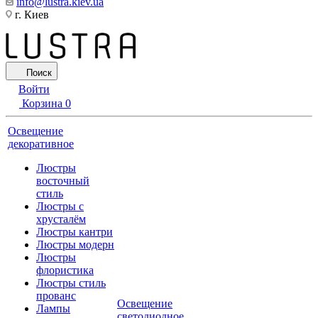
info@lustra.kiev.ua
г. Киев
Поиск
Войти
Корзина
0
Освещение
декоративное
Люстры
восточный
стиль
Люстры с
хрусталём
Люстры кантри
Люстры модерн
Люстры
флористика
Люстры стиль
прованс
Освещение
Лампы
светодиодное