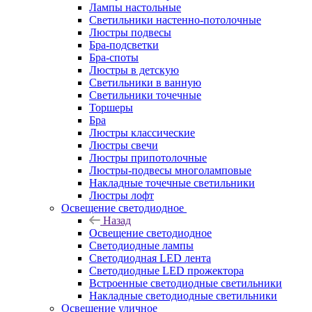
Лампы настольные
Светильники настенно-потолочные
Люстры подвесы
Бра-подсветки
Бра-споты
Люстры в детскую
Светильники в ванную
Светильники точечные
Торшеры
Бра
Люстры классические
Люстры свечи
Люстры припотолочные
Люстры-подвесы многоламповые
Накладные точечные светильники
Люстры лофт
Освещение светодиодное
Назад
Освещение светодиодное
Светодиодные лампы
Светодиодная LED лента
Светодиодные LED прожектора
Встроенные светодиодные светильники
Накладные светодиодные светильники
Освещение уличное