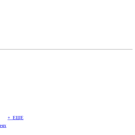
+ ЕЩЕ
еях