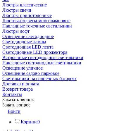
Люстры классические
Люстры свечи
Люстры припотолочные
Люстры-подвесы многоламповые
Накладные точечные светильники
Люстры лофт
Освещение светодиодное
Светодиодные лампы
Светодиодная LED лента
Светодиодные LED прожектора
Встроенные светодиодные светильники
Накладные светодиодные светильники
Освещение уличное
Освещение садово-парковое
Светильники на солнечных батареях
Доставка и оплата
Возврат товара
Контакты
Заказать звонок
Задать вопрос
Войти
Корзина
0