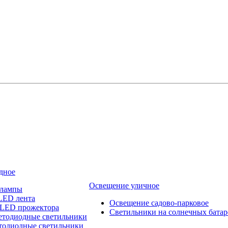
дное
Освещение уличное
 лампы
LED лента
Освещение садово-парковое
 LED прожектора
Светильники на солнечных батар
етодиодные светильники
тодиодные светильники