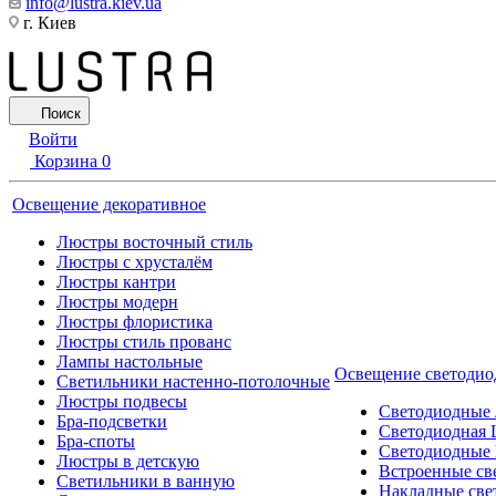
info@lustra.kiev.ua
г. Киев
Поиск
Войти
Корзина
0
Освещение декоративное
Люстры восточный стиль
Люстры с хрусталём
Люстры кантри
Люстры модерн
Люстры флористика
Люстры стиль прованс
Лампы настольные
Освещение светодио
Светильники настенно-потолочные
Люстры подвесы
Светодиодные
Бра-подсветки
Светодиодная 
Бра-споты
Светодиодные
Люстры в детскую
Встроенные св
Светильники в ванную
Накладные све