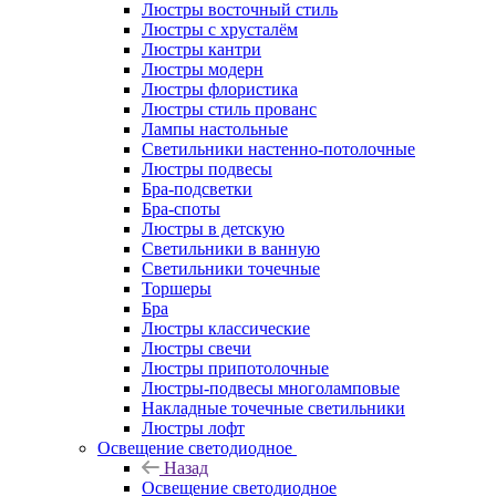
Люстры восточный стиль
Люстры с хрусталём
Люстры кантри
Люстры модерн
Люстры флористика
Люстры стиль прованс
Лампы настольные
Светильники настенно-потолочные
Люстры подвесы
Бра-подсветки
Бра-споты
Люстры в детскую
Светильники в ванную
Светильники точечные
Торшеры
Бра
Люстры классические
Люстры свечи
Люстры припотолочные
Люстры-подвесы многоламповые
Накладные точечные светильники
Люстры лофт
Освещение светодиодное
Назад
Освещение светодиодное