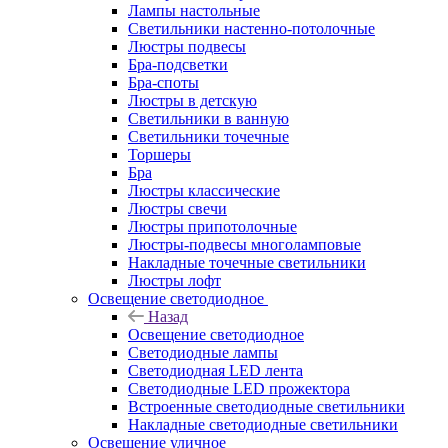
Лампы настольные
Светильники настенно-потолочные
Люстры подвесы
Бра-подсветки
Бра-споты
Люстры в детскую
Светильники в ванную
Светильники точечные
Торшеры
Бра
Люстры классические
Люстры свечи
Люстры припотолочные
Люстры-подвесы многоламповые
Накладные точечные светильники
Люстры лофт
Освещение светодиодное
Назад
Освещение светодиодное
Светодиодные лампы
Светодиодная LED лента
Светодиодные LED прожектора
Встроенные светодиодные светильники
Накладные светодиодные светильники
Освещение уличное