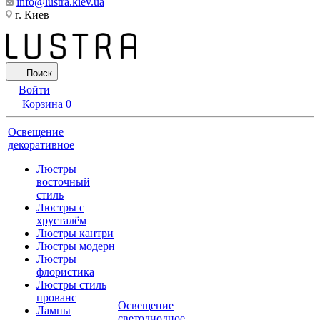
info@lustra.kiev.ua
г. Киев
Поиск
Войти
Корзина
0
Освещение
декоративное
Люстры
восточный
стиль
Люстры с
хрусталём
Люстры кантри
Люстры модерн
Люстры
флористика
Люстры стиль
прованс
Освещение
Лампы
светодиодное