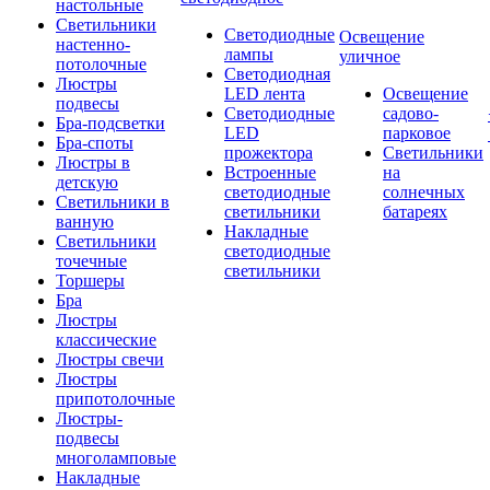
настольные
Светильники
Светодиодные
Освещение
настенно-
лампы
уличное
потолочные
Светодиодная
Люстры
LED лента
Освещение
подвесы
Светодиодные
садово-
Бра-подсветки
LED
парковое
Бра-споты
прожектора
Светильники
Люстры в
Встроенные
на
детскую
светодиодные
солнечных
Светильники в
светильники
батареях
ванную
Накладные
Светильники
светодиодные
точечные
светильники
Торшеры
Бра
Люстры
классические
Люстры свечи
Люстры
припотолочные
Люстры-
подвесы
многоламповые
Накладные