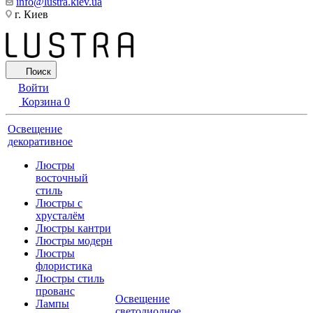
info@lustra.kiev.ua
г. Киев
Поиск
Войти
Корзина
0
Освещение
декоративное
Люстры
восточный
стиль
Люстры с
хрусталём
Люстры кантри
Люстры модерн
Люстры
флористика
Люстры стиль
прованс
Освещение
Лампы
светодиодное