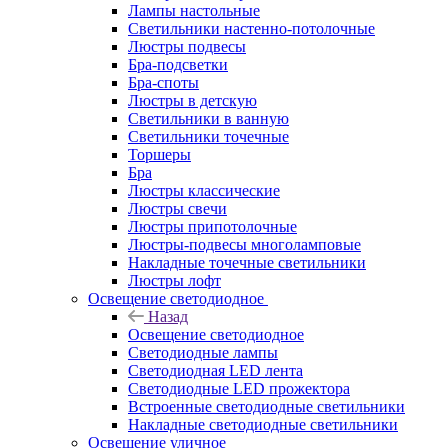
Лампы настольные
Светильники настенно-потолочные
Люстры подвесы
Бра-подсветки
Бра-споты
Люстры в детскую
Светильники в ванную
Светильники точечные
Торшеры
Бра
Люстры классические
Люстры свечи
Люстры припотолочные
Люстры-подвесы многоламповые
Накладные точечные светильники
Люстры лофт
Освещение светодиодное
Назад
Освещение светодиодное
Светодиодные лампы
Светодиодная LED лента
Светодиодные LED прожектора
Встроенные светодиодные светильники
Накладные светодиодные светильники
Освещение уличное