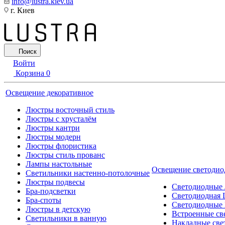
info@lustra.kiev.ua
г. Киев
Поиск
Войти
Корзина
0
Освещение декоративное
Люстры восточный стиль
Люстры с хрусталём
Люстры кантри
Люстры модерн
Люстры флористика
Люстры стиль прованс
Лампы настольные
Освещение светодио
Светильники настенно-потолочные
Люстры подвесы
Светодиодные
Бра-подсветки
Светодиодная 
Бра-споты
Светодиодные
Люстры в детскую
Встроенные св
Светильники в ванную
Накладные све