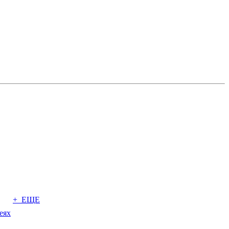
+ ЕЩЕ
еях