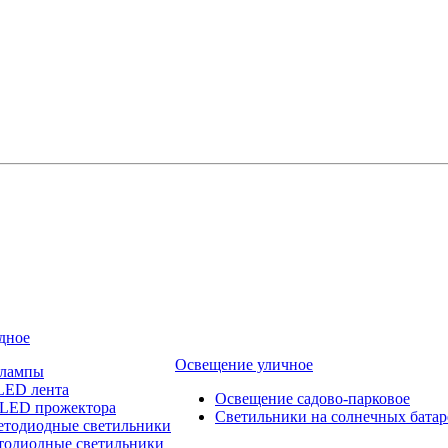
дное
Освещение уличное
 лампы
LED лента
Освещение садово-парковое
 LED прожектора
Светильники на солнечных батар
етодиодные светильники
тодиодные светильники