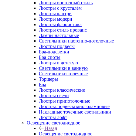
Люстры восточный стиль
Люстры с хрусталём
Люстры кантри
Люстры модерн
Люстры флористика
Люстры стиль прованс
Лампы настольные
Светильники настенно-потолочные
Люстры подвесы
Бра-подсветки
Бра-споты
Люстры в детскую
Светильники в ванную
Светильники точечные
Торшеры
Бра
Люстры классические
Люстры свечи
Люстры припотолочные
Люстры-подвесы многоламповые
Накладные точечные светильники
Люстры лофт
Освещение светодиодное
Назад
Освещение светодиодное