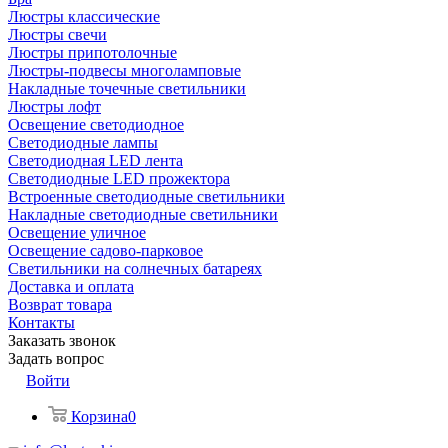
Люстры классические
Люстры свечи
Люстры припотолочные
Люстры-подвесы многоламповые
Накладные точечные светильники
Люстры лофт
Освещение светодиодное
Светодиодные лампы
Светодиодная LED лента
Светодиодные LED прожектора
Встроенные светодиодные светильники
Накладные светодиодные светильники
Освещение уличное
Освещение садово-парковое
Светильники на солнечных батареях
Доставка и оплата
Возврат товара
Контакты
Заказать звонок
Задать вопрос
Войти
Корзина
0