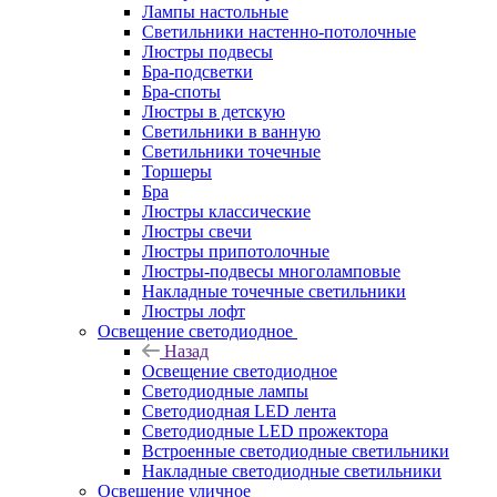
Лампы настольные
Светильники настенно-потолочные
Люстры подвесы
Бра-подсветки
Бра-споты
Люстры в детскую
Светильники в ванную
Светильники точечные
Торшеры
Бра
Люстры классические
Люстры свечи
Люстры припотолочные
Люстры-подвесы многоламповые
Накладные точечные светильники
Люстры лофт
Освещение светодиодное
Назад
Освещение светодиодное
Светодиодные лампы
Светодиодная LED лента
Светодиодные LED прожектора
Встроенные светодиодные светильники
Накладные светодиодные светильники
Освещение уличное