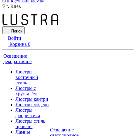
info@lustra.kiev.ua
г. Киев
Поиск
Войти
Корзина
0
Освещение
декоративное
Люстры
восточный
стиль
Люстры с
хрусталём
Люстры кантри
Люстры модерн
Люстры
флористика
Люстры стиль
прованс
Освещение
Лампы
светодиодное