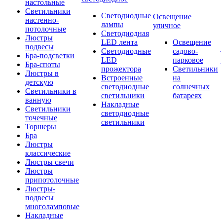
настольные
Светильники
Светодиодные
Освещение
настенно-
лампы
уличное
потолочные
Светодиодная
Люстры
LED лента
Освещение
подвесы
Светодиодные
садово-
Бра-подсветки
LED
парковое
Бра-споты
прожектора
Светильники
Люстры в
Встроенные
на
детскую
светодиодные
солнечных
Светильники в
светильники
батареях
ванную
Накладные
Светильники
светодиодные
точечные
светильники
Торшеры
Бра
Люстры
классические
Люстры свечи
Люстры
припотолочные
Люстры-
подвесы
многоламповые
Накладные