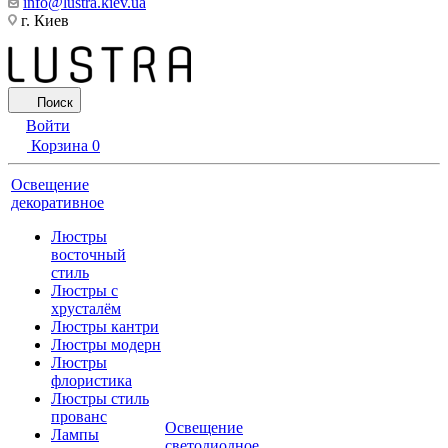
info@lustra.kiev.ua
г. Киев
Поиск
Войти
Корзина
0
Освещение
декоративное
Люстры
восточный
стиль
Люстры с
хрусталём
Люстры кантри
Люстры модерн
Люстры
флористика
Люстры стиль
прованс
Освещение
Лампы
светодиодное