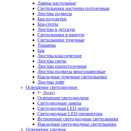
Лампы настольные
Светильники настенно-потолочные
Люстры подвесы
Бра-подсветки
Бра-споты
Люстры в детскую
Светильники в ванную
Светильники точечные
Торшеры
Бра
Люстры классические
Люстры свечи
Люстры припотолочные
Люстры-подвесы многоламповые
Накладные точечные светильники
Люстры лофт
Освещение светодиодное
Назад
Освещение светодиодное
Светодиодные лампы
Светодиодная LED лента
Светодиодные LED прожектора
Встроенные светодиодные светильники
Накладные светодиодные светильники
Освещение уличное