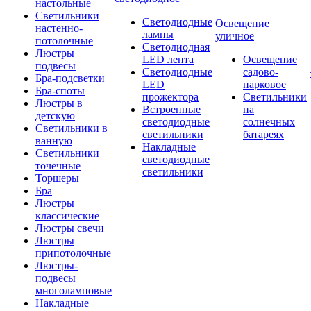
настольные
Светильники
Светодиодные
Освещение
настенно-
лампы
уличное
потолочные
Светодиодная
Люстры
LED лента
Освещение
подвесы
Светодиодные
садово-
Бра-подсветки
LED
парковое
Бра-споты
прожектора
Светильники
Люстры в
Встроенные
на
детскую
светодиодные
солнечных
Светильники в
светильники
батареях
ванную
Накладные
Светильники
светодиодные
точечные
светильники
Торшеры
Бра
Люстры
классические
Люстры свечи
Люстры
припотолочные
Люстры-
подвесы
многоламповые
Накладные