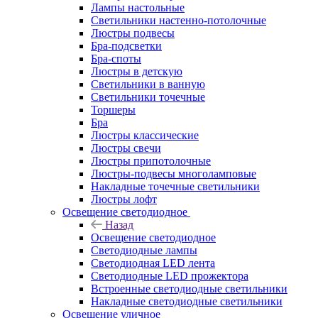
Лампы настольные
Светильники настенно-потолочные
Люстры подвесы
Бра-подсветки
Бра-споты
Люстры в детскую
Светильники в ванную
Светильники точечные
Торшеры
Бра
Люстры классические
Люстры свечи
Люстры припотолочные
Люстры-подвесы многоламповые
Накладные точечные светильники
Люстры лофт
Освещение светодиодное
Назад
Освещение светодиодное
Светодиодные лампы
Светодиодная LED лента
Светодиодные LED прожектора
Встроенные светодиодные светильники
Накладные светодиодные светильники
Освещение уличное