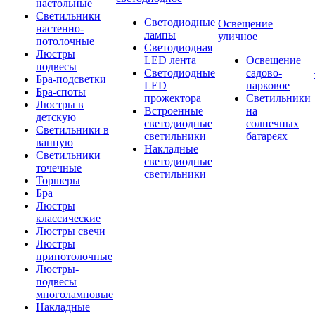
настольные
Светильники
Светодиодные
Освещение
настенно-
лампы
уличное
потолочные
Светодиодная
Люстры
LED лента
Освещение
подвесы
Светодиодные
садово-
Бра-подсветки
LED
парковое
Бра-споты
прожектора
Светильники
Люстры в
Встроенные
на
детскую
светодиодные
солнечных
Светильники в
светильники
батареях
ванную
Накладные
Светильники
светодиодные
точечные
светильники
Торшеры
Бра
Люстры
классические
Люстры свечи
Люстры
припотолочные
Люстры-
подвесы
многоламповые
Накладные