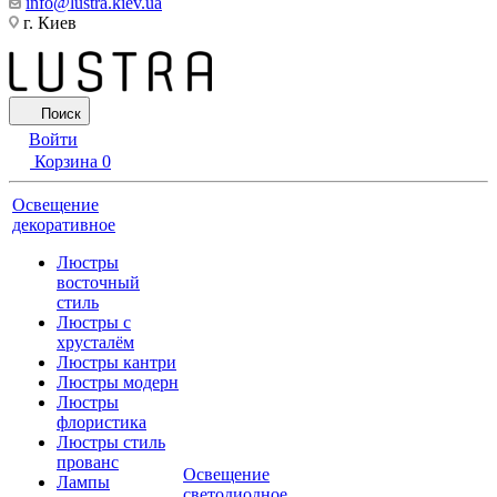
info@lustra.kiev.ua
г. Киев
Поиск
Войти
Корзина
0
Освещение
декоративное
Люстры
восточный
стиль
Люстры с
хрусталём
Люстры кантри
Люстры модерн
Люстры
флористика
Люстры стиль
прованс
Освещение
Лампы
светодиодное