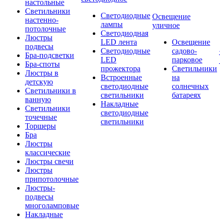
настольные
Светильники
Светодиодные
Освещение
настенно-
лампы
уличное
потолочные
Светодиодная
Люстры
LED лента
Освещение
подвесы
Светодиодные
садово-
Бра-подсветки
LED
парковое
Бра-споты
прожектора
Светильники
Люстры в
Встроенные
на
детскую
светодиодные
солнечных
Светильники в
светильники
батареях
ванную
Накладные
Светильники
светодиодные
точечные
светильники
Торшеры
Бра
Люстры
классические
Люстры свечи
Люстры
припотолочные
Люстры-
подвесы
многоламповые
Накладные