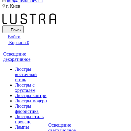
info@lustra.kiev.ua
г. Киев
Поиск
Войти
Корзина
0
Освещение
декоративное
Люстры
восточный
стиль
Люстры с
хрусталём
Люстры кантри
Люстры модерн
Люстры
флористика
Люстры стиль
прованс
Освещение
Лампы
светодиодное