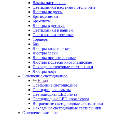
Лампы настольные
Светильники настенно-потолочные
Люстры подвесы
Бра-подсветки
Бра-споты
Люстры в детскую
Светильники в ванную
Светильники точечные
Торшеры
Бра
Люстры классические
Люстры свечи
Люстры припотолочные
Люстры-подвесы многоламповые
Накладные точечные светильники
Люстры лофт
Освещение светодиодное
Назад
Освещение светодиодное
Светодиодные лампы
Светодиодная LED лента
Светодиодные LED прожектора
Встроенные светодиодные светильники
Накладные светодиодные светильники
Освещение уличное